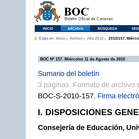
INICIO
ARCHIVO
BÚSQUEDA
SED
Estás en:
Inicio
Archivo
Año 2010
2010/157. Miérco
BOC Nº 157. Miércoles 11 de Agosto de 2010
Sumario del boletín
3 páginas. Formato de archivo
BOC-S-2010-157.
Firma electr
I. DISPOSICIONES GEN
Consejería de Educación, Uni