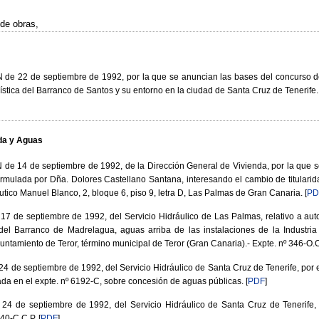
de obras,
 22 de septiembre de 1992, por la que se anuncian las bases del concurso de 
ística del Barranco de Santos y su entorno en la ciudad de Santa Cruz de Tenerife.
da y Aguas
 14 de septiembre de 1992, de la Dirección General de Vivienda, por la que se 
formulada por Dña. Dolores Castellano Santana, interesando el cambio de titularida
utico Manuel Blanco, 2, bloque 6, piso 9, letra D, Las Palmas de Gran Canaria.
[
PD
 de septiembre de 1992, del Servicio Hidráulico de Las Palmas, relativo a aut
del Barranco de Madrelagua, aguas arriba de las instalaciones de la Industri
untamiento de Teror, término municipal de Teror (Gran Canaria).- Expte. nº 346-O.C
 de septiembre de 1992, del Servicio Hidráulico de Santa Cruz de Tenerife, por 
da en el expte. nº 6192-C, sobre concesión de aguas públicas.
[
PDF
]
4 de septiembre de 1992, del Servicio Hidráulico de Santa Cruz de Tenerife, 
240-C.C.P.
[
PDF
]