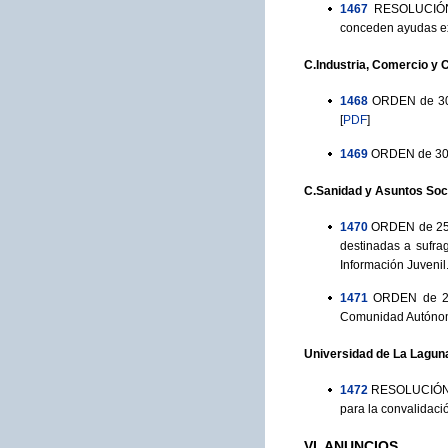
1467
RESOLUCIÓN 
conceden ayudas ext
C.Industria, Comercio y
1468
ORDEN de 30 
[
PDF
]
1469
ORDEN de 30 d
C.Sanidad y Asuntos Soc
1470
ORDEN de 25 d
destinadas a sufra
Información Juvenil
1471
ORDEN de 25
Comunidad Autónoma
Universidad de La Lagun
1472
RESOLUCIÓN de
para la convalidació
VI. ANUNCIOS