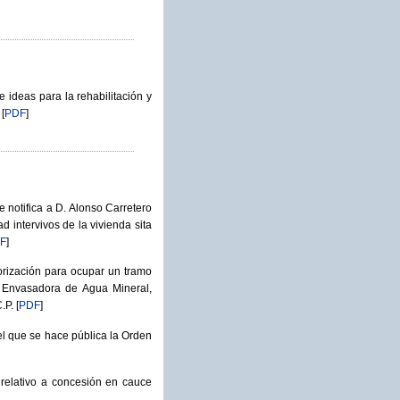
ideas para la rehabilitación y
[
PDF
]
notifica a D. Alonso Carretero
d intervivos de la vivienda sita
F
]
orización para ocupar un tramo
a Envasadora de Agua Mineral,
.P.
[
PDF
]
el que se hace pública la Orden
relativo a concesión en cauce