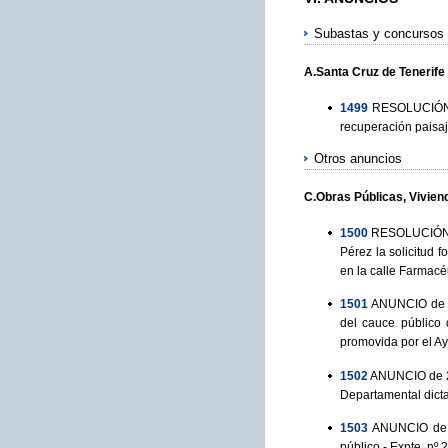
Subastas y concursos 
A.Santa Cruz de Tenerife
1499
RESOLUCIÓN de
recuperación paisaj
Otros anuncios
C.Obras Públicas, Vivien
1500
RESOLUCIÓN de
Pérez la solicitud 
en la calle Farmacé
1501
ANUNCIO de 17
del cauce público 
promovida por el Ay
1502
ANUNCIO de 24
Departamental dicta
1503
ANUNCIO de 2
público.- Expte. nº 