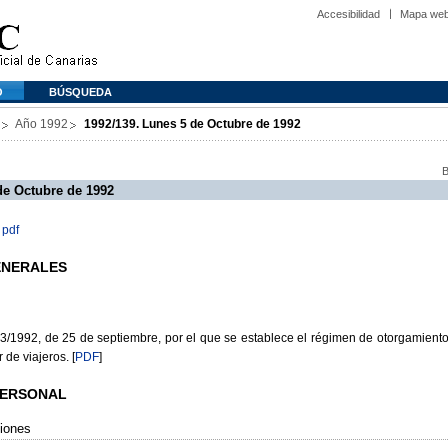
Accesibilidad
Mapa we
O
BÚSQUEDA
Año 1992
1992/139. Lunes 5 de Octubre de 1992
B
de Octubre de 1992
 pdf
GENERALES
992, de 25 de septiembre, por el que se establece el régimen de otorgamiento
r de viajeros.
[
PDF
]
 PERSONAL
iones