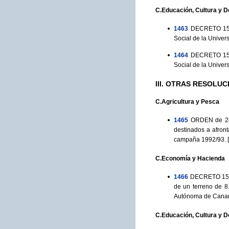
C.Educación, Cultura y D
1463
DECRETO 155/
Social de la Univer
1464
DECRETO 156/
Social de la Univer
III. OTRAS RESOLUC
C.Agricultura y Pesca
1465
ORDEN de 28 
destinados a afront
campaña 1992/93.
[
C.Economía y Hacienda
1466
DECRETO 151/1
de un terreno de 8
Autónoma de Canaria
C.Educación, Cultura y D