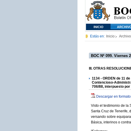
INICIO
ARCHIV
Estás en:
Inicio
Archivo
BOC Nº 099. Viernes 2
III. OTRAS RESOLUCIONES
1134 - ORDEN de 11 de j
Contencioso-Administrat
706/88, interpuesto po
Descargar en formato
Visto el testimonio de la
Santa Cruz de Tenerife, 
versando sobre equiparac
Básica, interinos o contr