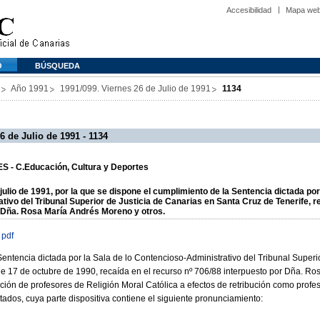
Accesibilidad
Mapa we
O
BÚSQUEDA
Año 1991
1991/099. Viernes 26 de Julio de 1991
1134
6 de Julio de 1991 - 1134
 - C.Educación, Cultura y Deportes
ulio de 1991, por la que se dispone el cumplimiento de la Sentencia dictada por 
ivo del Tribunal Superior de Justicia de Canarias en Santa Cruz de Tenerife, r
r Dña. Rosa María Andrés Moreno y otros.
 pdf
 Sentencia dictada por la Sala de lo Contencioso-Administrativo del Tribunal Superi
de 17 de octubre de 1990, recaída en el recurso nº 706/88 interpuesto por Dña. Ro
ión de profesores de Religión Moral Católica a efectos de retribución como prof
atados, cuya parte dispositiva contiene el siguiente pronunciamiento: