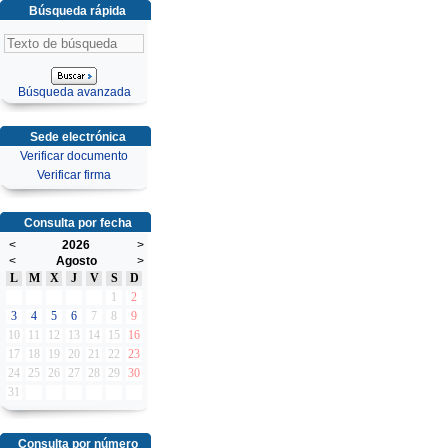
Búsqueda rápida
Búsqueda avanzada
Sede electrónica
Verificar documento
Verificar firma
Consulta por fecha
<
2026
>
<
Agosto
>
L
M
X
J
V
S
D
1
2
3
4
5
6
7
8
9
10
11
12
13
14
15
16
17
18
19
20
21
22
23
24
25
26
27
28
29
30
31
Consulta por número