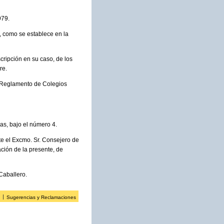
979.
, como se establece en la
scripción en su caso, de los
re.
l Reglamento de Colegios
as, bajo el número 4.
te el Excmo. Sr. Consejero de
ación de la presente, de
 Caballero.
Sugerencias y Reclamaciones