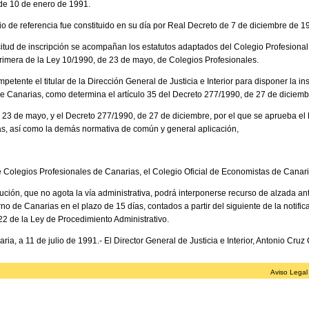
de 10 de enero de 1991.
o de referencia fue constituido en su día por Real Decreto de 7 de diciembre de 1
citud de inscripción se acompañan los estatutos adaptados del Colegio Profesional
Primera de la Ley 10/1990, de 23 de mayo, de Colegios Profesionales.
tente el titular de la Dirección General de Justicia e Interior para disponer la in
e Canarias, como determina el artículo 35 del Decreto 277/1990, de 27 de diciemb
e 23 de mayo, y el Decreto 277/1990, de 27 de diciembre, por el que se aprueba e
s, así como la demás normativa de común y general aplicación,
de Colegios Profesionales de Canarias, el Colegio Oficial de Economistas de Canari
ución, que no agota la vía administrativa, podrá interponerse recurso de alzada an
no de Canarias en el plazo de 15 días, contados a partir del siguiente de la notific
22 de la Ley de Procedimiento Administrativo.
a, a 11 de julio de 1991.- El Director General de Justicia e Interior, Antonio Cruz
Aviso Legal