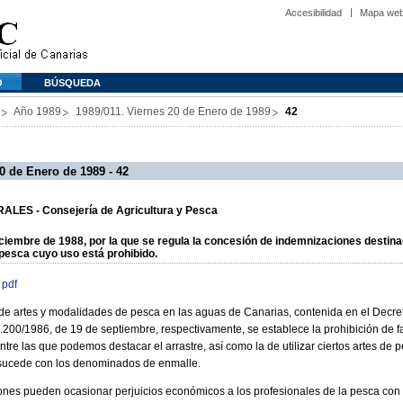
Accesibilidad
Mapa we
O
BÚSQUEDA
Año 1989
1989/011. Viernes 20 de Enero de 1989
42
0 de Enero de 1989 - 42
LES - Consejería de Agricultura y Pesca
ciembre de 1988, por la que se regula la concesión de indemnizaciones destina
pesca cuyo uso está prohibido.
 pdf
 de artes y modalidades de pesca en las aguas de Canarias, contenida en el Decreto
2.200/1986, de 19 de septiembre, respectivamente, se establece la prohibición de f
re las que podemos destacar el arrastre, así como la de utilizar ciertos artes de p
mo sucede con los denominados de enmalle.
ones pueden ocasionar perjuicios económicos a los profesionales de la pesca con