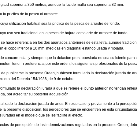
itud superior a 350 metros, aunque la luz de malla sea superior a 82 mm.
a la pr ctica de la pesca al arrastre:
cuya utilización habitual sea la pr ctica de la pesca de arrastre de fondo.
cuyo uso sea tradicional en la pesca de bajura como arte de arrastre de fondo.
 se hace referencia en los dos apartados anteriores de esta letra, aunque tradicio
en el copo inferior a 10 mm, medidas en diagonal estando usada y mojada.
n de concurrencia, y siempre que la dotación presupuestaria no sea suficiente para c
ulen, tendr n preferencia, por este orden, los siguientes profesionales de la pesc
 de publicarse la presente Orden, hubiesen formulado la declaración jurada de arte
Tercera del Decreto 154/1986, de 9 de octubre.
ormulado la declaración jurada a que se reriere el punto anterior, no tengan refleja
uda, por acreditar su posterior adquisición.
alizado la declaración jurada de artes. En este caso, y previamente a la percepc
e la presente disposición, los perceptores que se encuentren en esta circunstancia
 juradas en el modelo que se les facilite al efecto.
 efectos de percepción de las indemnizaciones reguladas en la presente Orden, debe