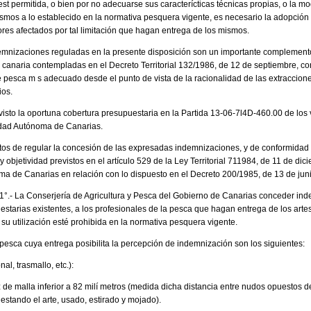
 est permitida, o bien por no adecuarse sus caracterícticas técnicas propias, o la 
smos a lo establecido en la normativa pesquera vigente, es necesario la adopci
es afectados por tal limitación que hagan entrega de los mismos.
emnizaciones reguladas en la presente disposición son un importante complemento
a canaria contempladas en el Decreto Territorial 132/1986, de 12 de septiembre, co
de pesca m s adecuado desde el punto de vista de la racionalidad de las extraccion
ios.
revisto la oportuna cobertura presupuestaria en la Partida 13-06-7l4D-460.00 de lo
dad Autónoma de Canarias.
ectos de regular la concesión de las expresadas indemnizaciones, y de conformidad 
y objetividad previstos en el artículo 529 de la Ley Territorial 711984, de 11 de di
 de Canarias en relación con lo dispuesto en el Decreto 200/1985, de 13 de junio
o 1°.- La Conserjería de Agricultura y Pesca del Gobierno de Canarias conceder ind
estarias existentes, a los profesionales de la pesca que hagan entrega de los art
o su utilización esté prohibida en la normativa pesquera vigente.
e pesca cuya entrega posibilita la percepción de indemnización son los siguientes:
al, trasmallo, etc.):
de malla inferior a 82 milí metros (medida dicha distancia entre nudos opuestos d
 estando el arte, usado, estirado y mojado).