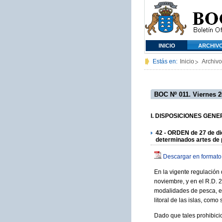
INICIO
ARCHIV
Estás en:
Inicio
Archivo
BOC Nº 011. Viernes 2
I. DISPOSICIONES GENERA
42 - ORDEN de 27 de di
determinados artes de 
Descargar en formato
En la vigente regulación
noviembre, y en el R.D. 
modalidades de pesca, ent
litoral de las islas, co
Dado que tales prohibici