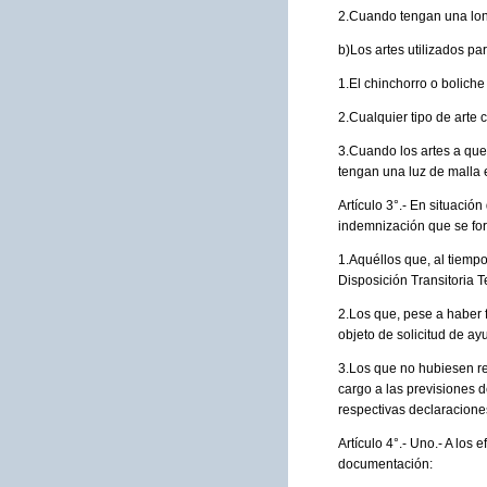
2.Cuando tengan una long
b)Los artes utilizados par
1.El chinchorro o boliche 
2.Cualquier tipo de arte 
3.Cuando los artes a que
tengan una luz de malla 
Artículo 3°.- En situació
indemnización que se form
1.Aquéllos que, al tiempo
Disposición Transitoria 
2.Los que, pese a haber f
objeto de solicitud de ay
3.Los que no hubiesen re
cargo a las previsiones d
respectivas declaraciones
Artículo 4°.- Uno.- A los
documentación: