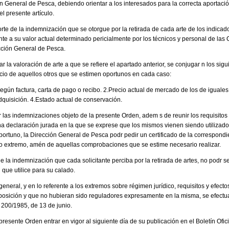
ón General de Pesca, debiendo orientar a los interesados para la correcta aportac
el presente artículo.
porte de la indemnización que se otorgue por la retirada de cada arte de los indicado
ente a su valor actual determinado pericialmente por los técnicos y personal de la
ección General de Pesca.
ar la valoración de arte a que se refiere el apartado anterior, se conjugar n los sig
juicio de aquellos otros que se estimen oportunos en cada caso:
egún factura, carta de pago o recibo. 2.Precio actual de mercado de los de iguales 
dquisición. 4.Estado actual de conservación.
r las indemnizaciones objeto de la presente Orden, adem s de reunir los requisitos 
a declaración jurada en la que se exprese que los mismos vienen siendo utilizados
ortuno, la Dirección General de Pesca podr pedir un certificado de la correspond
imo extremo, amén de aquellas comprobaciones que se estime necesario realizar.
 de la indemnización que cada solicitante perciba por la retirada de artes, no podr s
que utilice para su calado.
r general, y en lo referente a los extremos sobre régimen jurídico, requisitos y efec
isposición y que no hubieran sido reguladores expresamente en la misma, se efectu
 200/1985, de 13 de junio.
sente Orden entrar en vigor al siguiente día de su publicación en el Boletín Ofic