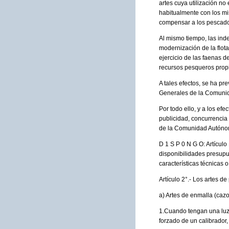
artes cuya utilización no
habitualmente con los mi
compensar a los pescador
Al mismo tiempo, las ind
modernización de la flot
ejercicio de las faenas 
recursos pesqueros prop
A tales efectos, se ha p
Generales de la Comuni
Por todo ello, y a los ef
publicidad, concurrencia 
de la Comunidad Autónoma
D 1 S P 0 N G O: Artícul
disponibilidades presupu
características técnicas 
Artículo 2°.- Los artes d
a) Artes de enmalla (cazon
1.Cuando tengan una luz 
forzado de un calibrador,