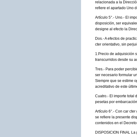
relacionada a la Direcci
refiere el apartado Uno d
Artículo 5°.- Uno.- El im
disposición, ser equival
designe al efecto la Dir
Dos.- A efectos de practic
cter orientativo, sin per
1.Precio de adquisición s
transcurridos desde su a
Tres.- Para poder percibi
ser necesario formular un
Siempre que se estime op
acreditativo de este últ
Cuatro.- El importe total
pesetas por embarcación 
Artículo 6°.- Con car cte
se refiere la presente d
contenidos en el Decreto
DISPOSICION FINAL La pre