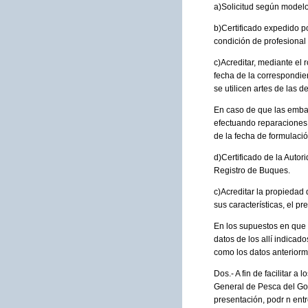
a)Solicitud según model
b)Certificado expedido po
condición de profesional 
c)Acreditar, mediante el 
fecha de la correspondie
se utilicen artes de las d
En caso de que las embar
efectuando reparaciones, 
de la fecha de formulación
d)Certificado de la Autor
Registro de Buques.
c)Acreditar la propiedad 
sus características, el pr
En los supuestos en que 
datos de los allí indicad
como los datos anteriorm
Dos.- A fin de facilitar 
General de Pesca del Go
presentación, podr n ent