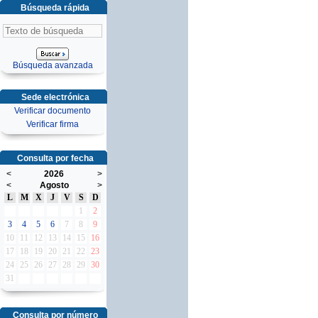
Búsqueda rápida
Búsqueda avanzada
Sede electrónica
Verificar documento
Verificar firma
Consulta por fecha
<
2026
>
<
Agosto
>
L
M
X
J
V
S
D
1
2
3
4
5
6
7
8
9
10
11
12
13
14
15
16
17
18
19
20
21
22
23
24
25
26
27
28
29
30
31
Consulta por número