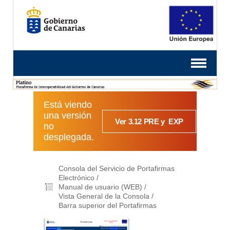
Está viendo
una versión
Ver 3.12 PRE y EXP
no
desplegada.
Consola del Servicio de Portafirmas
Electrónico
Manual de usuario (WEB)
Vista General de la Consola
Barra superior del Portafirmas