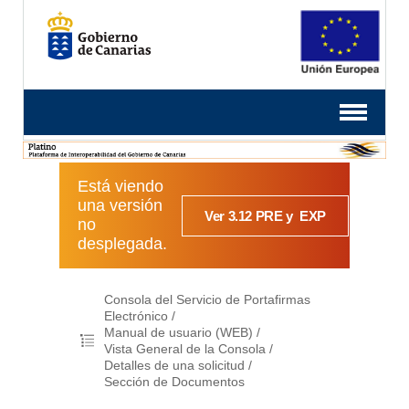
Está viendo
una versión
Ver 3.12 PRE y EXP
no
desplegada.
Consola del Servicio de Portafirmas
Electrónico
Manual de usuario (WEB)
Vista General de la Consola
Detalles de una solicitud
Sección de Documentos