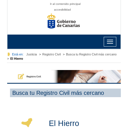
Ir al contenido principal
accesibilidad
Toggle
navigation
Está en:
Justicia
>
Registro Civil
>
Busca tu Registro Civil más cercano
>
El Hierro
Busca tu Registro Civil más cercano
El Hierro