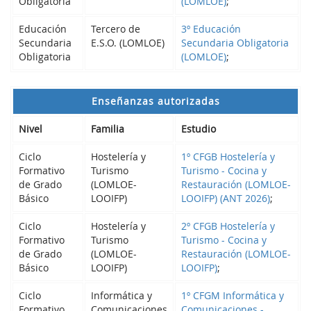
Obligatoria
(LOMLOE)
;
Educación
Tercero de
3º Educación
Secundaria
E.S.O. (LOMLOE)
Secundaria Obligatoria
Obligatoria
(LOMLOE)
;
Enseñanzas autorizadas
Nivel
Familia
Estudio
Ciclo
Hostelería y
1º CFGB Hostelería y
Formativo
Turismo
Turismo - Cocina y
de Grado
(LOMLOE-
Restauración (LOMLOE-
Básico
LOOIFP)
LOOIFP) (ANT 2026)
;
Ciclo
Hostelería y
2º CFGB Hostelería y
Formativo
Turismo
Turismo - Cocina y
de Grado
(LOMLOE-
Restauración (LOMLOE-
Básico
LOOIFP)
LOOIFP)
;
Ciclo
Informática y
1º CFGM Informática y
Formativo
Comunicaciones
Comunicaciones -