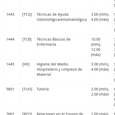
1443
[TCG]
Técnicas de Ayuda
3.00 (mín),
Odontológica/estomatológica
4.00 (máx)
1444
[TCB]
Técnicas Básicas de
10.00
Enfermería
(mín),
12.00
(máx)
1445
[HII]
Higiene del Medio
3.00 (mín),
Hospitalario y Limpieza de
4.00 (máx)
Material
5801
[TUO]
Tutoría
2.00 (mín),
2.00 (máx)
7662
[REQ]
Relaciones en el Equipo de
2.00 (mín),