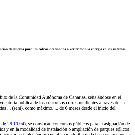
ción de nuevos parques eólicos destinados a verter toda la energía en los sistemas
l ámbito de la Comunidad Autónoma de Canarias, señalándose en el
nvocatoria pública de los concursos correspondientes a través de su
ias ... (será), como máximo, ... de 6 meses desde el inicio del
 de 28.10.04
), se convocan concursos públicos para la asignación de
rios y en la modalidad de instalación o ampliación de parques eólicos
concursos, estableciéndose en el apartado 8.5 de la base octava que "si