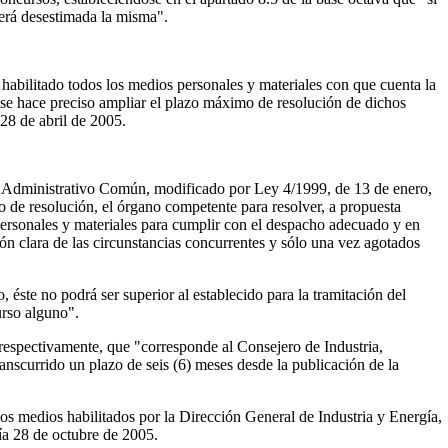
derá desestimada la misma".
 habilitado todos los medios personales y materiales con que cuenta la
, se hace preciso ampliar el plazo máximo de resolución de dichos
28 de abril de 2005.
to Administrativo Común, modificado por Ley 4/1999, de 13 de enero,
 de resolución, el órgano competente para resolver, a propuesta
 personales y materiales para cumplir con el despacho adecuado y en
n clara de las circunstancias concurrentes y sólo una vez agotados
éste no podrá ser superior al establecido para la tramitación del
urso alguno".
respectivamente, que "corresponde al Consejero de Industria,
nscurrido un plazo de seis (6) meses desde la publicación de la
los medios habilitados por la Dirección General de Industria y Energía,
día 28 de octubre de 2005.