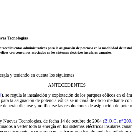
vas Tecnologías
procedimientos administrativos para la asignación de potencia en la modalidad de instala
ólicos con consumos asociados en los sistemas eléctricos insulares canarios.
ergía y teniendo en cuenta los siguientes
ANTECEDENTES
4
), se regula la instalación y explotación de los parques eólicos en e
 para la asignación de potencia eólica se iniciará de oficio mediante co
e deberán dictarse y notificarse las resoluciones de asignación de potenc
y Nuevas Tecnologías, de fecha 14 de octubre de 2004 (
B.O.C. nº 209,
nados a verter toda la energía en los sistemas eléctricos insulares cana
espectivamente, y se aprueban las bases que han de regir los referidos 