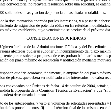
sente convocatoria, no recayera resolución sobre una solicitud, se enten
90 solicitudes de asignación de potencia en las citadas modalidades.
d de la documentación aportada por los interesados, y a pesar de haberse
dimiento de asignación de potencia eólica en las referidas modalidades
lazo máximo establecido, cuyo vencimiento se produciría el próximo día 
CONSIDERACIONES JURÍDICAS
e Régimen Jurídico de las Administraciones Públicas y del Procedimien
personas afectadas pudieran suponer un incumplimiento del plazo máximo
mpetente para resolver, a propuesta de éste, podrán habilitar los medios
ación del plazo máximo de resolución y notificación mediante motivació
isponen que "de acordarse, finalmente, la ampliación del plazo máximo, 
ón de plazos, que deberá ser notificado a los interesados, no cabrá rec
ursos convocados por Órdenes de fecha 14 de octubre de 2004, señalan, 
ndida la propuesta de la Comisión Técnica de Evaluación" y que "si tra
 entenderá desestimada la misma".
to de los antecedentes, y visto el volumen de solicitudes presentadas y 
n de los procedimientos, fijando el término final de los mismos en el 