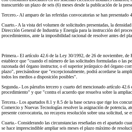
transcurrido un plazo de seis (6) meses desde la publicación de la pre
Tercero.- Al amparo de las referidas convocatorias se han presentado 4
Cuarto.- A la vista del volumen de solicitudes presentadas, la densida
Dirección General de Industria y Energía para la instrucción del proce
procedimientos, ante la imposibilidad racional de resolver antes del p
Primera.- El artículo 42.6 de la Ley 30/1992, de 26 de noviembre, d
establece que "cuando el número de las solicitudes formuladas o las 
razonada del órgano instructor, o el superior jerárquico del órgano co
plazo", precisándose que "excepcionalmente, podrá acordarse la ampli
todos los medios a disposición posibles".
Segunda.- Los párrafos tercero y cuarto del mencionado artículo 42.6 d
procedimiento" y que "contra el acuerdo que resuelva sobre la ampliaci
Tercera.- Los apartados 8.1 y 8.5 de la base octava que rige los conc
Comercio y Nuevas Tecnologías resolver la asignación de potencia, ate
presente convocatoria, no recayera resolución sobre una solicitud, se
Cuarta.- Considerando las circunstancias reseñadas en el apartado cuar
se hace imprescindible ampliar seis meses el plazo máximo de resolució