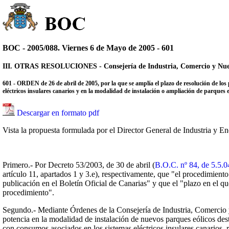
BOC - 2005/088. Viernes 6 de Mayo de 2005 - 601
III. OTRAS RESOLUCIONES - Consejería de Industria, Comercio y Nue
601 - ORDEN de 26 de abril de 2005, por la que se amplía el plazo de resolución de los 
eléctricos insulares canarios y en la modalidad de instalación o ampliación de parques e
Descargar en formato pdf
Vista la propuesta formulada por el Director General de Industria y En
Primero.- Por Decreto 53/2003, de 30 de abril (
B.O.C. nº 84, de 5.5.0
artículo 11, apartados 1 y 3.e), respectivamente, que "el procedimiento
publicación en el Boletín Oficial de Canarias" y que el "plazo en el qu
procedimiento".
Segundo.- Mediante Órdenes de la Consejería de Industria, Comercio 
potencia en la modalidad de instalación de nuevos parques eólicos desti
con consumos asociados en los sistemas eléctricos insulares canarios, r