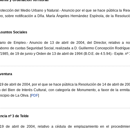
otección del Medio Urbano y Natural.- Anuncio por el que se hace pública la Res
ivo, sobre notificación a Dña. María Ángeles Hernández Espínola, de la Resoluci
Asuntos Sociales
ario de Empleo.- Anuncio de 13 de abril de 2004, del Director, relativo a not
bono de cuotas Seguridad Social, realizada a D. Guillermo Concepción Rodríguez
1985, de 19 de junio y Orden de 13 de abril de 1994 (B.O.E. de 4.5.94).- Expte. nº
eventura
 de abril de 2004, por el que se hace pública la Resolución de 14 de abril de 20
ón del Bien de Interés Cultural, con categoría de Monumento, a favor de la ermi
icipio de La Oliva.
[
PDF
]
s
ncia nº 3 de Telde
9 de abril de 2004, relativo a cédula de emplazamiento en el procedimient