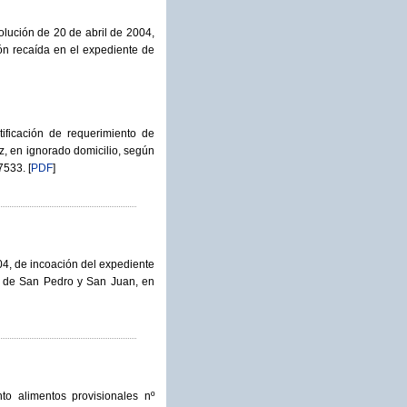
olución de 20 de abril de 2004,
ón recaída en el expediente de
ificación de requerimiento de
, en ignorado domicilio, según
 7533.
[
PDF
]
04, de incoación del expediente
ta de San Pedro y San Juan, en
o alimentos provisionales nº