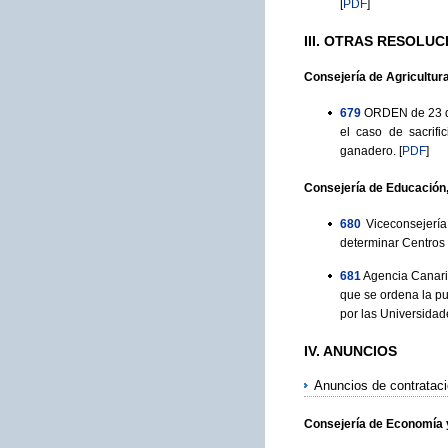
[
PDF
]
III. OTRAS RESOLUC
Consejería de Agricultur
679
ORDEN de 23 de
el caso de sacrif
ganadero.
[
PDF
]
Consejería de Educación,
680
Viceconsejería
determinar Centros 
681
Agencia Canaria
que se ordena la pu
por las Universidad
IV. ANUNCIOS
Anuncios de contratac
Consejería de Economía 