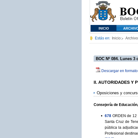
INICIO
ARCHIV
Estás en:
Inicio
Archivo
BOC Nº 084. Lunes 3 
Descargar en formato
II. AUTORIDADES Y
Oposiciones y concur
Consejería de Educación,
678
ORDEN de 12 de
Santa Cruz de Tene
pública la adjudica
Profesional destin