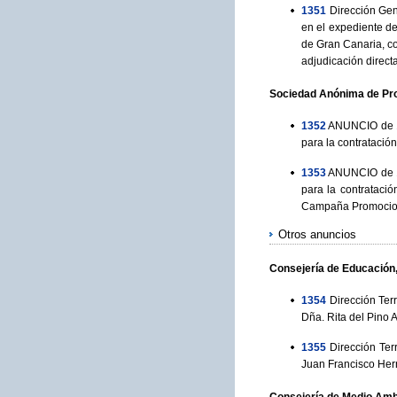
1351
Dirección Gen
en el expediente de 
de Gran Canaria, co
adjudicación directa
Sociedad Anónima de Pro
1352
ANUNCIO de 19
para la contratació
1353
ANUNCIO de 19
para la contrataci
Campaña Promociona
Otros anuncios
Consejería de Educación,
1354
Dirección Ter
Dña. Rita del Pino
1355
Dirección Ter
Juan Francisco He
Consejería de Medio Ambi