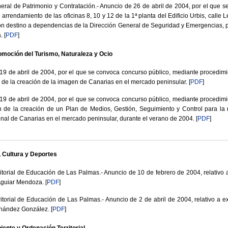
eral de Patrimonio y Contratación.- Anuncio de 26 de abril de 2004, por el que s
arrendamiento de las oficinas 8, 10 y 12 de la 1ª planta del Edificio Urbis, calle 
n destino a dependencias de la Dirección General de Seguridad y Emergencias, pa
.
[
PDF
]
moción del Turismo, Naturaleza y Ocio
 de abril de 2004, por el que se convoca concurso público, mediante procedimien
n de la creación de la imagen de Canarias en el mercado peninsular.
[
PDF
]
 de abril de 2004, por el que se convoca concurso público, mediante procedimien
ón de la creación de un Plan de Medios, Gestión, Seguimiento y Control para la 
l de Canarias en el mercado peninsular, durante el verano de 2004.
[
PDF
]
 Cultura y Deportes
ritorial de Educación de Las Palmas.- Anuncio de 10 de febrero de 2004, relativo a
 Aguiar Mendoza.
[
PDF
]
ritorial de Educación de Las Palmas.- Anuncio de 2 de abril de 2004, relativo a ex
rnández González.
[
PDF
]
ente y Ordenación Territorial