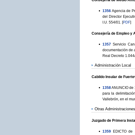
1356
Agencia de Pr
del Director Ejecut
I.U. 554/01.
[
PDF
]
Consejería de Empleo y 
1357
Servicio Can
documentación de a
Real Decreto 1.044/
Administración Local
Cabildo Insular de Fuert
1358
ANUNCIO de 19
para la delimitaci
Vallebrón, en el mun
Otras Administracione
Juzgado de Primera Insta
1359
EDICTO de 1