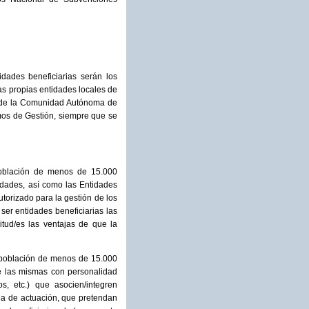
dades beneficiarias serán los
s propias entidades locales de
s, de la Comunidad Autónoma de
mos de Gestión, siempre que se
 población de menos de 15.000
idades, así como las Entidades
torizado para la gestión de los
er entidades beneficiarias las
tud/es las ventajas de que la
e población de menos de 15.000
de las mismas con personalidad
s, etc.) que asocien/integren
ea de actuación, que pretendan