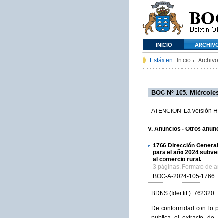
INICIO
ARCHIV
Estás en:
Inicio
Archivo
BOC Nº 105. Miércoles
ATENCION. La versión HTM
V. Anuncios - Otros anun
1766
Dirección General
para el año 2024 subve
al comercio rural.
3 páginas. Formato de 
BOC-A-2024-105-1766.
BDNS (Identif.): 762320.
De conformidad con lo p
publica el extracto d