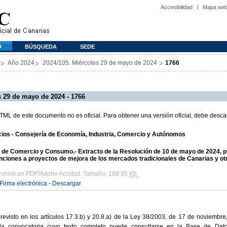
Accesibilidad
Mapa we
O
BÚSQUEDA
SEDE
Año 2024
2024/105. Miércoles 29 de mayo de 2024
1766
 29 de mayo de 2024 - 1766
L de este documento no es oficial. Para obtener una versión oficial, debe descar
cios - Consejería de Economía, Industria, Comercio y Autónomos
 de Comercio y Consumo.- Extracto de la Resolución de 10 de mayo de 2024, p
nciones a proyectos de mejora de los mercados tradicionales de Canarias y o
archivo en PDF/Adobe Acrobat. Tamaño: 188.95
Kb.
Firma electrónica
-
Descargar
revisto en los artículos 17.3.b) y 20.8.a) de la Ley 38/2003, de 17 de noviembr
e la convocatoria cuyo texto completo puede consultarse en la Base de Da