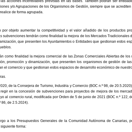
 las acciones incentivables previstas en las bases. También podrán ser entidade
iones y/o Agrupaciones de los Organismos de Gestión, siempre que se acrediten en
 realice de forma agrupada.
 por objeto aumentar la competitividad y el valor añadido de los productos p
 subvenciones tendrán como finalidad la mejora de los Mercados Tradicionales 
namización, que presenten los Ayuntamientos o Entidades que gestionan estos es
ueblos.
án como finalidad la mejora comercial de las Zonas Comerciales Abiertas de los 
ión, promoción y dinamización, que presenten los organismos de gestión de la
n el comercio y que gestionan estos espacios de desarrollo económico de nuestro
ras.
20, de la Consejera de Turismo, Industria y Comercio (BOC n.º 98, de 20.5.2020)
regir en la concesión de subvenciones para proyectos de mejora de los mercad
yo al comercio rural, modificada por Orden de 5 de junio de 2021 (BOC n.º 122, 
 86, de 2.5.2024).
argo a los Presupuestos Generales de la Comunidad Autónoma de Canarias, po
 siguiente forma: