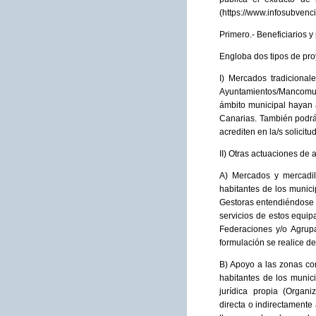
(https://www.infosubvenc
Primero.- Beneficiarios y
Engloba dos tipos de pro
I) Mercados tradicional
Ayuntamientos/Mancomuni
ámbito municipal hayan 
Canarias. También podrá
acrediten en la/s solicit
II) Otras actuaciones de 
A) Mercados y mercadil
habitantes de los munic
Gestoras entendiéndose c
servicios de estos equi
Federaciones y/o Agrupa
formulación se realice d
B) Apoyo a las zonas co
habitantes de los munic
jurídica propia (Organi
directa o indirectament