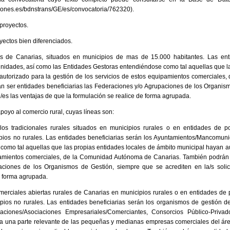
iones.es/bdnstrans/GE/es/convocatoria/762320).
 proyectos.
yectos bien diferenciados.
es de Canarias, situados en municipios de mas de 15.000 habitantes. Las enti
dades, así como las Entidades Gestoras entendiéndose como tal aquellas que la
autorizado para la gestión de los servicios de estos equipamientos comerciale
n ser entidades beneficiarias las Federaciones y/o Agrupaciones de los Organis
ud/es las ventajas de que la formulación se realice de forma agrupada.
apoyo al comercio rural, cuyas líneas son:
los tradicionales rurales situados en municipios rurales o en entidades de
ipios no rurales. Las entidades beneficiarias serán los Ayuntamientos/Mancomun
omo tal aquellas que las propias entidades locales de ámbito municipal hayan au
pamientos comerciales, de la Comunidad Autónoma de Canarias. También podrán s
ciones de los Organismos de Gestión, siempre que se acrediten en la/s solici
e forma agrupada.
merciales abiertas rurales de Canarias en municipios rurales o en entidades d
ipios no rurales. Las entidades beneficiarias serán los organismos de gestión 
zaciones/Asociaciones Empresariales/Comerciantes, Consorcios Público-Privado
e a una parte relevante de las pequeñas y medianas empresas comerciales del ár