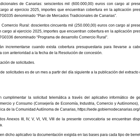
icionales de Canarias: seiscientos mil (600.000,00) euros con cargo al prese
cargo al ejercicio 2025, importes que encuentran cobertura en la aplicación pre
37G0335 denominado “Plan de Mercados Tradicionales de Canarias”.
 Comercio Rural: doscientos cincuenta mil (250.000,00) euros con cargo al prese
n cargo al ejercicio 2025, importes que encuentran cobertura en la aplicación pr
37G0336 denominado “Programa de desarrollo Comercio Rural”.
n incrementarse cuando exista cobertura presupuestaria para llevarse a cabo
a con anterioridad a la fecha de la Resolución de concesión.
ación de solicitudes.
de solicitudes es de un mes a partir del día siguiente a la publicación del extracto 
 cumplimentar la solicitud telemática a través del aplicativo informático de g
mercio y Consumo (Consejería de Economía, Industria, Comercio y Autónomos), 
lica de la Comunidad Autónoma de Canarias, https://sede.gobiernodecanarias.org
s Anexos III, IV, V, VI, VII, VIII de la presente convocatoria se encuentran dis
a.
en dicho aplicativo la documentación exigida en las bases para cada tipo de benefi