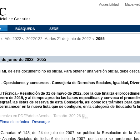
Accesibilidad
Mapa we
O
BÚSQUEDA
SEDE
Año 2022
2022/122. Martes 21 de junio de 2022
2055
 de junio de 2022 - 2055
L de este documento no es oficial. Para obtener una versión oficial, debe descar
al - Oposiciones y concursos - Consejería de Derechos Sociales, Igualdad, Dive
 Técnica.- Resolución de 31 de mayo de 2022, por la que finaliza el procedimien
rero de 2019, y al tiempo aprueba las bases específicas y convoca el procedim
tegrará las listas de reserva de esta Consejería, así como los trámites para qu
ermanecer en la nueva lista que se configure, en la categoría de Educador/a Infan
 archivo en PDF/Adobe Acrobat. Tamaño: 309.26
Kb.
Firma electrónica
-
Descargar
e Canarias nº 148, de 24 de julio de 2007, se publicó la Resolución de la Se
 Asuntos Sociales de fecha 6 de julio de 2007, por la que se aprobaron las