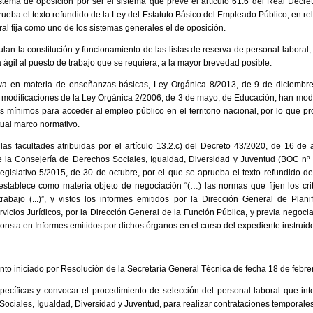
stema de oposición por ser el sistema que prevé el artículo 61.6 del Real Decre
rueba el texto refundido de la Ley del Estatuto Básico del Empleado Público, en rel
oral fija como uno de los sistemas generales el de oposición.
an la constitución y funcionamiento de las listas de reserva de personal laboral, 
 ágil al puesto de trabajo que se requiera, a la mayor brevedad posible.
iva en materia de enseñanzas básicas, Ley Orgánica 8/2013, de 9 de diciembre
s modificaciones de la Ley Orgánica 2/2006, de 3 de mayo, de Educación, han mod
ios mínimos para acceder al empleo público en el territorio nacional, por lo que 
tual marco normativo.
las facultades atribuidas por el artículo 13.2.c) del Decreto 43/2020, de 16 de 
la Consejería de Derechos Sociales, Igualdad, Diversidad y Juventud (BOC nº 81
egislativo 5/2015, de 30 de octubre, por el que se aprueba el texto refundido de
stablece como materia objeto de negociación “(…) las normas que fijen los cri
abajo (...)”, y vistos los informes emitidos por la Dirección General de Plani
rvicios Jurídicos, por la Dirección General de la Función Pública, y previa negoci
onsta en Informes emitidos por dichos órganos en el curso del expediente instruid
ento iniciado por Resolución de la Secretaría General Técnica de fecha 18 de febre
pecíficas y convocar el procedimiento de selección del personal laboral que inte
ociales, Igualdad, Diversidad y Juventud, para realizar contrataciones temporale