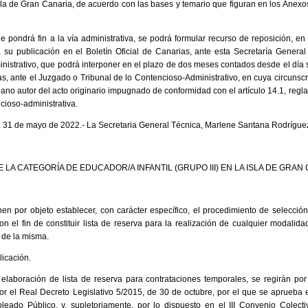
a isla de Gran Canaria, de acuerdo con las bases y temario que figuran en los Anexo
e pondrá fin a la vía administrativa, se podrá formular recurso de reposición, e
 a su publicación en el Boletín Oficial de Canarias, ante esta Secretaría General
nistrativo, que podrá interponer en el plazo de dos meses contados desde el día s
as, ante el Juzgado o Tribunal de lo Contencioso-Administrativo, en cuya circunsc
gano autor del acto originario impugnado de conformidad con el artículo 14.1, reg
cioso-administrativa.
a 31 de mayo de 2022.- La Secretaria General Técnica, Marlene Santana Rodrígue
 LA CATEGORÍA DE EDUCADOR/A INFANTIL (GRUPO III) EN LA ISLA DE GRAN
en por objeto establecer, con carácter específico, el procedimiento de selecció
on el fin de constituir lista de reserva para la realización de cualquier modalida
 de la misma.
icación.
 elaboración de lista de reserva para contrataciones temporales, se regirán por
or el Real Decreto Legislativo 5/2015, de 30 de octubre, por el que se aprueba e
leado Público, y, supletoriamente, por lo dispuesto en el III Convenio Colect