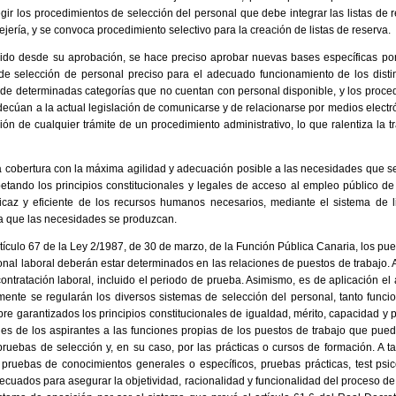
gir los procedimientos de selección del personal que debe integrar las listas de 
ería, y se convoca procedimiento selectivo para la creación de listas de reserva.
rido desde su aprobación, se hace preciso aprobar nuevas bases específicas por 
de selección de personal preciso para el adecuado funcionamiento de los distin
 de determinadas categorías que no cuentan con personal disponible, y los proce
ecúan a la actual legislación de comunicarse y de relacionarse por medios electr
ión de cualquier trámite de un procedimiento administrativo, lo que ralentiza la t
r la cobertura con la máxima agilidad y adecuación posible a las necesidades que s
tando los principios constitucionales y legales de acceso al empleo público de 
eficaz y eficiente de los recursos humanos necesarios, mediante el sistema de l
a que las necesidades se produzcan.
tículo 67 de la Ley 2/1987, de 30 de marzo, de la Función Pública Canaria, los pue
l laboral deberán estar determinados en las relaciones de puestos de trabajo. A
ontratación laboral, incluido el periodo de prueba. Asimismo, es de aplicación el
nte se regularán los diversos sistemas de selección del personal, tanto funcion
e garantizados los principios constitucionales de igualdad, mérito, capacidad y 
les de los aspirantes a las funciones propias de los puestos de trabajo que pu
pruebas de selección y, en su caso, por las prácticas o cursos de formación. A ta
 pruebas de conocimientos generales o específicos, pruebas prácticas, test psic
ecuados para asegurar la objetividad, racionalidad y funcionalidad del proceso d