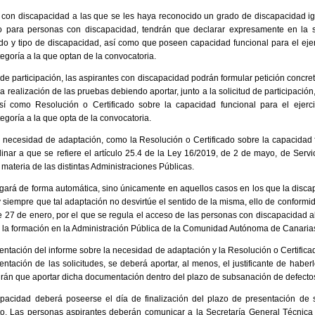
con discapacidad a las que se les haya reconocido un grado de discapacidad igua
 para personas con discapacidad, tendrán que declarar expresamente en la sol
ado y tipo de discapacidad, así como que poseen capacidad funcional para el ejer
egoría a la que optan de la convocatoria.
d de participación, las aspirantes con discapacidad podrán formular petición concr
a realización de las pruebas debiendo aportar, junto a la solicitud de participació
así como Resolución o Certificado sobre la capacidad funcional para el ejerc
egoría a la que opta de la convocatoria.
a necesidad de adaptación, como la Resolución o Certificado sobre la capacidad 
plinar a que se refiere el artículo 25.4 de la Ley 16/2019, de 2 de mayo, de Servi
materia de las distintas Administraciones Públicas.
gará de forma automática, sino únicamente en aquellos casos en los que la disca
y siempre que tal adaptación no desvirtúe el sentido de la misma, ello de conformida
e 27 de enero, por el que se regula el acceso de las personas con discapacidad al
a la formación en la Administración Pública de la Comunidad Autónoma de Canaria
sentación del informe sobre la necesidad de adaptación y la Resolución o Certifica
ntación de las solicitudes, se deberá aportar, al menos, el justificante de haberl
rán que aportar dicha documentación dentro del plazo de subsanación de defectos 
apacidad deberá poseerse el día de finalización del plazo de presentación de 
. Las personas aspirantes deberán comunicar a la Secretaría General Técnica