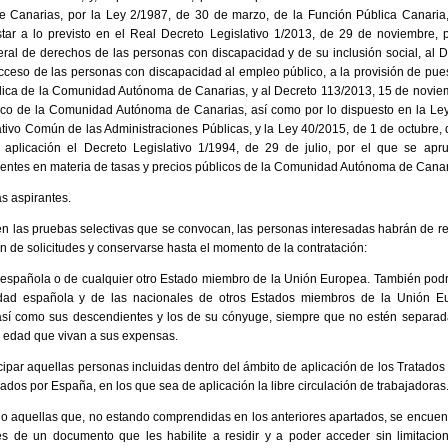
anarias, por la Ley 2/1987, de 30 de marzo, de la Función Pública Canaria, 
tar a lo previsto en el Real Decreto Legislativo 1/2013, de 29 de noviembre, 
ral de derechos de las personas con discapacidad y de su inclusión social, al D
acceso de las personas con discapacidad al empleo público, a la provisión de pues
blica de la Comunidad Autónoma de Canarias, y al Decreto 113/2013, 15 de novie
lico de la Comunidad Autónoma de Canarias, así como por lo dispuesto en la Ley
tivo Común de las Administraciones Públicas, y la Ley 40/2015, de 1 de octubre,
aplicación el Decreto Legislativo 1/1994, de 29 de julio, por el que se apru
gentes en materia de tasas y precios públicos de la Comunidad Autónoma de Canar
as aspirantes.
en las pruebas selectivas que se convocan, las personas interesadas habrán de reu
n de solicitudes y conservarse hasta el momento de la contratación:
 española o de cualquier otro Estado miembro de la Unión Europea. También podrá
dad española y de las nacionales de otros Estados miembros de la Unión E
así como sus descendientes y los de su cónyuge, siempre que no estén separa
 edad que vivan a sus expensas.
cipar aquellas personas incluidas dentro del ámbito de aplicación de los Tratados
cados por España, en los que sea de aplicación la libre circulación de trabajadoras
lo aquellas que, no estando comprendidas en los anteriores apartados, se encuen
ares de un documento que les habilite a residir y a poder acceder sin limitaci