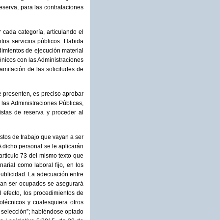
reserva, para las contrataciones
cada categoría, articulando el
tos servicios públicos. Habida
dimientos de ejecución material
ónicos con las Administraciones
ramitación de las solicitudes de
e presenten, es preciso aprobar
las Administraciones Públicas,
istas de reserva y proceder al
stos de trabajo que vayan a ser
 dicho personal se le aplicarán
 artículo 73 del mismo texto que
arial como laboral fijo, en los
publicidad. La adecuación entre
edan ser ocupados se asegurará
l efecto, los procedimientos de
otécnicos y cualesquiera otros
e selección”; habiéndose optado