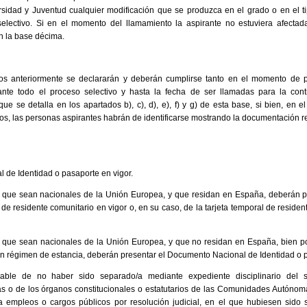
ersidad y Juventud cualquier modificación que se produzca en el grado o en el t
selectivo. Si en el momento del llamamiento la aspirante no estuviera afecta
en la base décima.
os anteriormente se declararán y deberán cumplirse tanto en el momento de pr
rante todo el proceso selectivo y hasta la fecha de ser llamadas para la co
que se detalla en los apartados b), c), d), e), f) y g) de esta base, si bien, en 
cios, las personas aspirantes habrán de identificarse mostrando la documentación r
 de Identidad o pasaporte en vigor.
 que sean nacionales de la Unión Europea, y que residan en España, deberán pre
 de residente comunitario en vigor o, en su caso, de la tarjeta temporal de reside
 que sean nacionales de la Unión Europea, y que no residan en España, bien por 
 régimen de estancia, deberán presentar el Documento Nacional de Identidad o p
able de no haber sido separado/a mediante expediente disciplinario del s
s o de los órganos constitucionales o estatutarios de las Comunidades Autónomas
a empleos o cargos públicos por resolución judicial, en el que hubiesen sido 