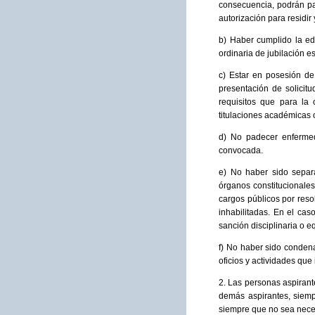
consecuencia, podrán pa
autorización para residir 
b) Haber cumplido la eda
ordinaria de jubilación e
c) Estar en posesión de
presentación de solicitu
requisitos que para la
titulaciones académicas o
d) No padecer enfermed
convocada.
e) No haber sido separa
órganos constitucionales
cargos públicos por reso
inhabilitadas. En el cas
sanción disciplinaria o 
f) No haber sido condena
oficios y actividades qu
2. Las personas aspirant
demás aspirantes, siemp
siempre que no sea neces