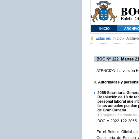
INICIO
ARCHIV
Estás en:
Inicio
Archivo
BOC Nº 122. Martes 21
ATENCION. La versión HTM
II. Autoridades y person
2055
Secretaría General
Resolución de 18 de feb
personal laboral que in
listas actuales puedan p
de Gran Canaria.
19 páginas. Formato de
BOC-A-2022-122-2055.
En el Boletín Oficial d
Consejería de Empleo y