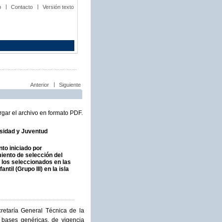
b
Contacto
Versión texto
Anterior
Siguiente
gar el archivo en formato PDF.
rsidad y Juventud
to iniciado por
iento de selección del
e los seleccionados en las
til (Grupo III) en la isla
cretaría General Técnica de la
 bases genéricas, de vigencia