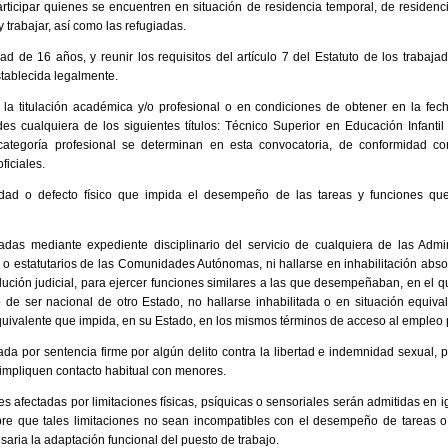
rticipar quienes se encuentren en situación de residencia temporal, de residenc
y trabajar, así como las refugiadas.
d de 16 años, y reunir los requisitos del artículo 7 del Estatuto de los trabaj
stablecida legalmente.
 la titulación académica y/o profesional o en condiciones de obtener en la fech
des cualquiera de los siguientes títulos: Técnico Superior en Educación Infanti
 categoría profesional se determinan en esta convocatoria, de conformidad c
ficiales.
ad o defecto físico que impida el desempeño de las tareas y funciones que
das mediante expediente disciplinario del servicio de cualquiera de las Admi
 o estatutarios de las Comunidades Autónomas, ni hallarse en inhabilitación abs
lución judicial, para ejercer funciones similares a las que desempeñaban, en el
o de ser nacional de otro Estado, no hallarse inhabilitada o en situación equiv
equivalente que impida, en su Estado, en los mismos términos de acceso al empleo 
da por sentencia firme por algún delito contra la libertad e indemnidad sexual, pa
e impliquen contacto habitual con menores.
es afectadas por limitaciones físicas, psíquicas o sensoriales serán admitidas en 
re que tales limitaciones no sean incompatibles con el desempeño de tareas o
aria la adaptación funcional del puesto de trabajo.