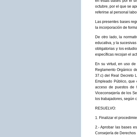
en estas bases por el si
octubre, por el que se ap
referirse al personal lab
Las presentes bases regul
la incorporación de forma
De otro lado, la normat
educativa, y la sucesiva
obligatorias y los estud
específicas recojan el ac
En su virtud, en uso de 
Reglamento Orgánico de 
37.c) del Real Decreto L
Empleado Público, que e
acceso de puestos de tr
Viceconsejería de los Se
los trabajadores, según c
RESUELVO:
1. Finalizar el procedimi
2.- Aprobar las bases es
Consejería de Derechos S