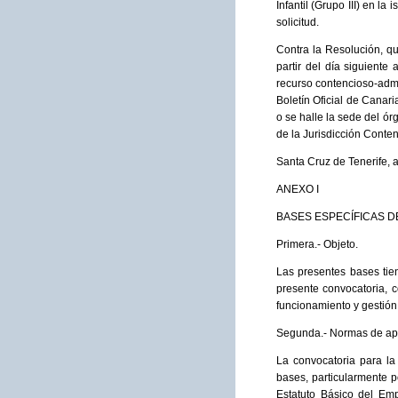
Infantil (Grupo III) en l
solicitud.
Contra la Resolución, qu
partir del día siguiente
recurso contencioso-admi
Boletín Oficial de Canari
o se halle la sede del ór
de la Jurisdicción Conten
Santa Cruz de Tenerife, 
ANEXO I
BASES ESPECÍFICAS DE
Primera.- Objeto.
Las presentes bases tien
presente convocatoria, c
funcionamiento y gestión
Segunda.- Normas de apl
La convocatoria para la
bases, particularmente p
Estatuto Básico del Emp