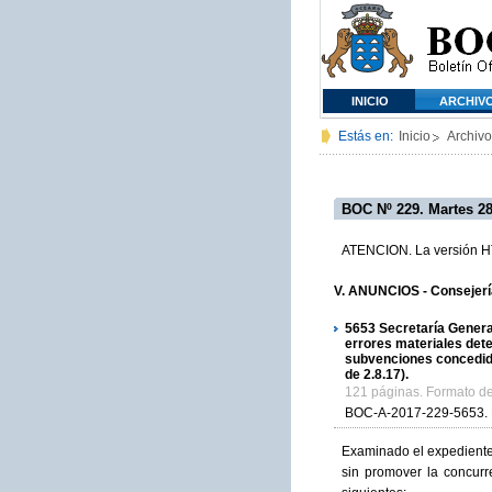
INICIO
ARCHIV
Estás en:
Inicio
Archivo
BOC Nº 229. Martes 28
ATENCION. La versión HTM
V. ANUNCIOS - Consejerí
5653
Secretaría General
errores materiales detec
subvenciones concedida
de 2.8.17).
121 páginas. Formato d
BOC-A-2017-229-5653.
Examinado el expediente 
sin promover la concurr