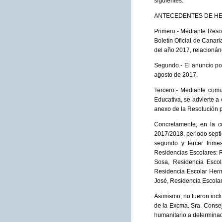
siguientes:
ANTECEDENTES DE H
Primero.- Mediante Resol
Boletín Oficial de Canar
del año 2017, relacionán
Segundo.- El anuncio por
agosto de 2017.
Tercero.- Mediante com
Educativa, se advierte a 
anexo de la Resolución 
Concretamente, en la co
2017/2018, periodo septi
segundo y tercer trime
Residencias Escolares: 
Sosa, Residencia Escol
Residencia Escolar Herm
José, Residencia Escola
Asimismo, no fueron incl
de la Excma. Sra. Consej
humanitario a determina