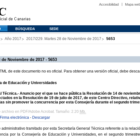
Accesibilidad
Mapa we
O
BÚSQUEDA
SEDE
Año 2017
2017/229. Martes 28 de Noviembre de 2017
5653
 de Noviembre de 2017 - 5653
L de este documento no es oficial. Para obtener una versión oficial, debe descar
a de Educación y Universidades
 Técnica.- Anuncio por el que se hace pública la Resolución de 14 de noviembr
tados en la Resolución de 19 de julio de 2017, de este Centro Directivo, relativ
s sin promover la concurrencia por esta Consejería durante el segundo trime
e archivo en PDF/Adobe Acrobat. Tamaño: 2.20
Mb.
Firma electrónica
-
Descargar
administrativo tramitado por esta Secretaría General Técnica referente a la rela
encia por la Consejería de Educación y Universidades, en el segundo trimestr