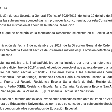
ECHO
ución de esta Secretaría General Técnica nº 3029/2017, de fecha 19 de julio de 2
ias las subvenciones concedidas, sin promover la concurrencia, por esta Consejerí
dose las mismas en el anexo de la referida Resolución.
 el que se hace pública la mencionada Resolución se efectúa en el Boletín Ofici
unicación de fecha 9 de noviembre de 2017, de la Dirección General de Orden
esta Secretaría General Técnica de los errores materiales y la omisión detectada 
publicada.
lumna relativa a la finalidad/objetivo se ha incluido por error una referencia 
embre diciembre de 2018", siendo el periodo correcto el que abarca de enero a ju
stre del curso escolar 2016/2017. Este error afecta a las subvenciones corr
Residencia Escolar Arinaga, Residencia Escolar Haría, Residencia Escolar La Lad
ar Puerto del Rosario, Residencia Escolar Santa María de Guía, Residencia
ano Pedro (REE), Residencia Escolar Jarra Canaria, Residencia Escolar San A
r San Miguel de La Palma (REE) y Residencia Escolar San Sebastián.
uidas en el referido anexo las subvenciones concedidas mediante la Orden n.º 246
era de Educación y Universidades, por la que se concede una subvención directa 
dos centros privados concertados de Educación Especial.