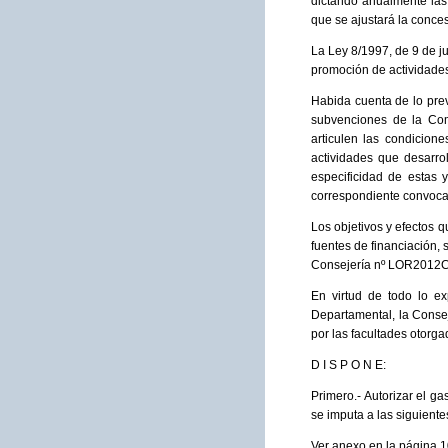
dictando anualmente las
que se ajustará la conce
La Ley 8/1997, de 9 de 
promoción de actividades
Habida cuenta de lo prev
subvenciones de la Com
articulen las condicion
actividades que desarrol
especificidad de estas y
correspondiente convocat
Los objetivos y efectos q
fuentes de financiación, 
Consejería nº LOR2012C
En virtud de todo lo ex
Departamental, la Consej
por las facultades otorga
D I S P O N E:
Primero.- Autorizar el g
se imputa a las siguient
Ver anexo en la página