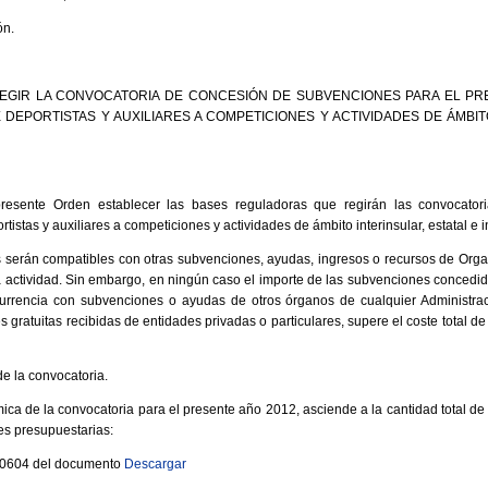
ón.
EGIR LA CONVOCATORIA DE CONCESIÓN DE SUBVENCIONES PARA EL PRE
DEPORTISTAS Y AUXILIARES A COMPETICIONES Y ACTIVIDADES DE ÁMBIT
resente Orden establecer las bases reguladoras que regirán las convocator
istas y auxiliares a competiciones y actividades de ámbito interinsular, estatal e 
 serán compatibles con otras subvenciones, ayudas, ingresos o recursos de Organ
 actividad. Sin embargo, en ningún caso el importe de las subvenciones concedid
rrencia con subvenciones o ayudas de otros órganos de cualquier Administrac
s gratuitas recibidas de entidades privadas o particulares, supere el coste total de 
e la convocatoria.
ca de la convocatoria para el presente año 2012, asciende a la cantidad total de 
es presupuestarias:
 10604 del documento
Descargar