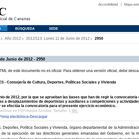
Accesibilidad
Mapa we
O
BÚSQUEDA
SEDE
Año 2012
2012/113. Lunes 11 de Junio de 2012
2950
de Junio de 2012 - 2950
L de este documento no es oficial. Para obtener una versión oficial, debe descar
- Consejería de Cultura, Deportes, Políticas Sociales y Vivienda
o de 2012, por la que se aprueban las bases que han de regir la convocatoria
 a desplazamientos de deportistas y auxiliares a competiciones y actividades 
 y se efectúa la convocatoria para el presente ejercicio económico.
 archivo en PDF/Adobe Acrobat. Tamaño: 1
Mb.
Firma electrónica
-
Descargar
a, Deportes, Política Sociales y Vivienda, órgano departamental de la Administr
de la ejecución de las directrices generales emanadas del Gobierno, en la ma