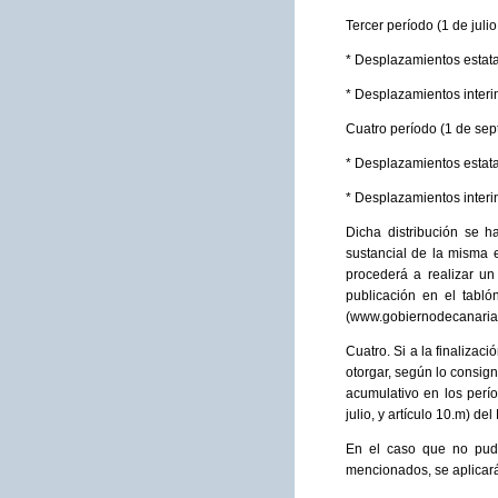
Tercer período (1 de juli
* Desplazamientos estata
* Desplazamientos interi
Cuatro período (1 de sep
* Desplazamientos estata
* Desplazamientos interi
Dicha distribución se 
sustancial de la misma e
procederá a realizar un
publicación en el tab
(www.gobiernodecanarias
Cuatro. Si a la finaliza
otorgar, según lo consign
acumulativo en los perío
julio, y artículo 10.m) d
En el caso que no pudie
mencionados, se aplicará 