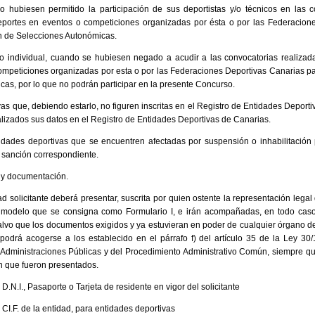
 hubiesen permitido la participación de sus deportistas y/o técnicos en las c
portes en eventos o competiciones organizadas por ésta o por las Federacione
ón de Selecciones Autonómicas.
ulo individual, cuando se hubiesen negado a acudir a las convocatorias realizad
mpeticiones organizadas por esta o por las Federaciones Deportivas Canarias par
as, por lo que no podrán participar en la presente Concurso.
vas que, debiendo estarlo, no figuren inscritas en el Registro de Entidades Deport
ualizados sus datos en el Registro de Entidades Deportivas de Canarias.
idades deportivas que se encuentren afectadas por suspensión o inhabilitación p
a sanción correspondiente.
s y documentación.
 solicitante deberá presentar, suscrita por quien ostente la representación legal 
al modelo que se consigna como Formulario I, e irán acompañadas, en todo cas
salvo que los documentos exigidos y ya estuvieran en poder de cualquier órgano de
e podrá acogerse a los establecido en el párrafo f) del artículo 35 de la Ley 3
Administraciones Públicas y del Procedimiento Administrativo Común, siempre que
 que fueron presentados.
.N.I., Pasaporte o Tarjeta de residente en vigor del solicitante
CI.F. de la entidad, para entidades deportivas