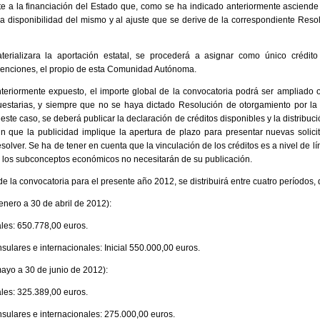
nte a la financiación del Estado que, como se ha indicado anteriormente asciend
va disponibilidad del mismo y al ajuste que se derive de la correspondiente Res
rializara la aportación estatal, se procederá a asignar como único crédito
venciones, el propio de esta Comunidad Autónoma.
teriormente expuesto, el importe global de la convocatoria podrá ser ampliado o
uestarias, y siempre que no se haya dictado Resolución de otorgamiento por la p
ste caso, se deberá publicar la declaración de créditos disponibles y la distribució
in que la publicidad implique la apertura de plazo para presentar nuevas solici
olver. Se ha de tener en cuenta que la vinculación de los créditos es a nivel de lí
 los subconceptos económicos no necesitarán de su publicación.
de la convocatoria para el presente año 2012, se distribuirá entre cuatro períodos, 
enero a 30 de abril de 2012):
les: 650.778,00 euros.
sulares e internacionales: Inicial 550.000,00 euros.
ayo a 30 de junio de 2012):
les: 325.389,00 euros.
nsulares e internacionales: 275.000,00 euros.