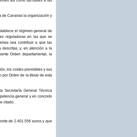
iones así como las bases a las
 de Canarias la organización y
establece el régimen general de
es reguladoras en las que se
smas sea contribuir a que las
 descritas, y, en atención a la
resente Orden departamental, la
ón, los costes previsibles y sus
 por Orden de la titular de esta
la Secretaría General Técnica
mpetencia general y en concreto
e citado,
mporte de 2.401.556 euros y que