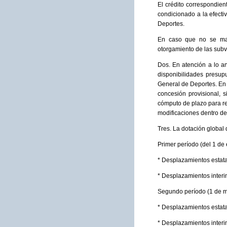
El crédito correspondie
condicionado a la efecti
Deportes.
En caso que no se mate
otorgamiento de las sub
Dos. En atención a lo an
disponibilidades presup
General de Deportes. En e
concesión provisional, s
cómputo de plazo para res
modificaciones dentro de
Tres. La dotación global 
Primer período (del 1 de 
* Desplazamientos estata
* Desplazamientos interin
Segundo período (1 de m
* Desplazamientos estata
* Desplazamientos interi