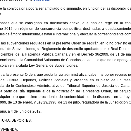
de la convocatoria podrá ser ampliado o disminuido, en función de las disponibili
a.
 bases que se consignan en documento anexo, que han de regir en la conv
o 2012, en régimen de concurrencia competitiva, destinadas a desplazamientos
es de ámbito interinsular, estatal e internacional y efectuar la correspondiente con
 las subvenciones reguladas en la presente Orden se regirán, en lo no previsto e
ral de Subvenciones, su Reglamento de desarrollo aprobado por el Real Decreto 8
iciembre, de la Hacienda Pública Canaria y en el Decreto 36/2009, de 31 de mar
enciones de la Comunidad Autónoma de Canarias, en aquello que no se oponga o
ecojan en la citada Ley General de Subvenciones.
tra la presente Orden, que agota la vía administrativa, cabe interponer recurso po
de Cultura, Deportes, Políticas Sociales y Vivienda en el plazo de un mes 
Sala de lo Contencioso-Administrativo del Tribunal Superior de Justicia de Cana
partir del día siguiente al de la notificación de la presente Orden, sin perjui
cualquier otro que estime procedente, de conformidad con lo dispuesto en la Le
999, de 13 de enero, y Ley 29/1998, de 13 de julio, reguladora de la Jurisdicción 
ia, a 4 de junio de 2012.
TURA, DEPORTES,
 VIVIENDA,