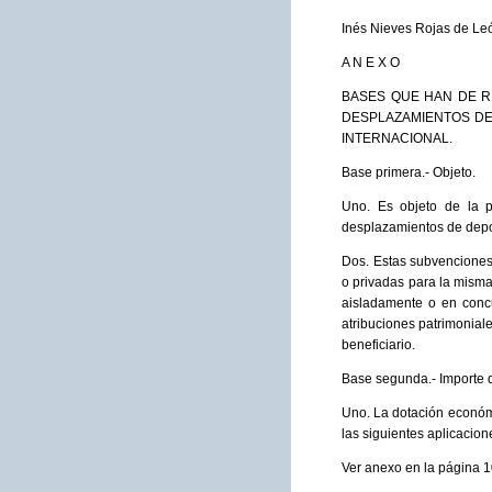
Inés Nieves Rojas de Le
A N E X O
BASES QUE HAN DE R
DESPLAZAMIENTOS DE 
INTERNACIONAL.
Base primera.- Objeto.
Uno. Es objeto de la p
desplazamientos de deport
Dos. Estas subvenciones
o privadas para la misma
aisladamente o en concu
atribuciones patrimoniale
beneficiario.
Base segunda.- Importe d
Uno. La dotación económi
las siguientes aplicacion
Ver anexo en la página