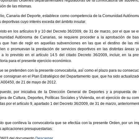
 oportunas Órdenes departamentales reguladoras de la convocatoria de subvenc
sión de las mismas.
julio, Canaria del Deporte, establece como competencia de la Comunidad Autónoma
 deportivas cuyo interés exceda del ámbito insular.
isto en los artículos 9 y 10 del Decreto 36/2009, de 31 de marzo, por el que se 
unidad Autónoma de Canarias, se requiere proceder a la aprobación de bas
es que han de regir en aquellas subvenciones en las que el destino de las mi
len o promuevan la prestación de servicios deportivos en las distintas áreas ya
 a lo previsto en el artículo 14.5 del citado Decreto 36/2009, incluir, en la p
oria para el presente ejercicio económico.
ue se pretenden con la presente convocatoria, así como el plazo para su consecuci
se consignan en el Plan Estratégico del Departamento que, que ha sido actualizado
A00450, de 21 de mayo de 2012.
puesto, por iniciativa de la Dirección General de Deportes y a propuesta de 
era de Cultura, Deportes, Políticas Sociales y Vivienda, en el ejercicio de su co
das por el artículo 9, apartado 1 del Decreto 36/2009, de 31 de marzo, anteriorment
asto que conlleva la convocatoria que se efectúa con la presente Orden, por un i
es aplicaciones presupuestarias:
 10603 del documento
Descargar