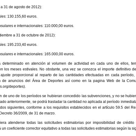
o a 31 de agosto de 2012):
les: 130.155,60 euros.
nsulares e internacionales: 110.000,00 euros.
tiembre a 31 de octubre de 2012):
les: 195.233,40 euros.
nsulares e internacionales: 165.000,00 euros.
ha determinado en atención al volumen de actividad en cada uno de ellos, te
n los meses estivales. No obstante, una vez se conozca el importe definitivo del
 ajuste proporcional al reparto de las cantidades efectuadas en cada período
lón de anuncios del Área de Deportes así como en la pagina Web de la Co
.org/deportes).
ción de uno de los períodos se hubieran concedido las subvenciones, y no se hubi
ado anteriormente, se podrá trasladar la cantidad no aplicada al período inmediat
dos siguientes, conforme a los requisitos establecidos en el artículo 59.5 del 
el Decreto 36/2009, de 31 de marzo.
ra atenderse todas las solicitudes estimatorias por imposibilidad de crédit
un coeficiente corrector equitativo a todas las solicitudes estimatorias según la si