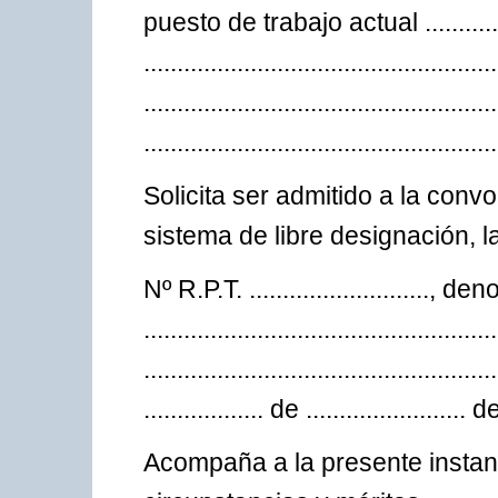
puesto de trabajo actual ...................
.........................................
................................................
.....................................................
Solicita ser admitido a la convo
sistema de libre designación, l
Nº R.P.T. ..........................., den
..............................................
...........................................
.................. de ......................
Acompaña a la presente instan