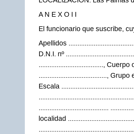
LOCALIZACIÓN: Las Palmas d
A N E X O I I
El funcionario que suscribe, c
Apellidos .....................................
D.N.I. nº ..............................
...................................., 
......................................
Escala ..................................
...........................................
....................................... ............
localidad ....................................
..................................................