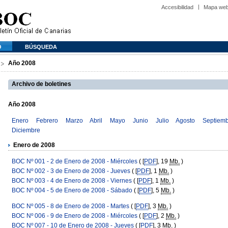
Accesibilidad
Mapa we
O
BÚSQUEDA
Año 2008
Archivo de boletines
Año 2008
Enero
Febrero
Marzo
Abril
Mayo
Junio
Julio
Agosto
Septiem
Diciembre
Enero de 2008
BOC Nº 001 - 2 de Enero de 2008 - Miércoles
( [
PDF
], 19
Mb.
)
BOC Nº 002 - 3 de Enero de 2008 - Jueves
( [
PDF
], 1
Mb.
)
BOC Nº 003 - 4 de Enero de 2008 - Viernes
( [
PDF
], 1
Mb.
)
BOC Nº 004 - 5 de Enero de 2008 - Sábado
( [
PDF
], 5
Mb.
)
BOC Nº 005 - 8 de Enero de 2008 - Martes
( [
PDF
], 3
Mb.
)
BOC Nº 006 - 9 de Enero de 2008 - Miércoles
( [
PDF
], 2
Mb.
)
BOC Nº 007 - 10 de Enero de 2008 - Jueves
( [
PDF
], 3
Mb.
)