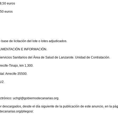
8,50 euros
,50 euros
 base de licitación del lote o lotes adjudicados.
UMENTACIÓN E INFORMACIÓN.
Servicios Sanitarios del Área de Salud de Lanzarote. Unidad de Contratación.
rrecife-Tinajo, km 1,300.
tal: Arrecife-35500.
1/2.
lectrónico: uchgl@gobiernodecanarias.org.
r descargados, desde el día siguiente de la publicación de este anuncio, en la p
ecanarias.org/pliegos/.