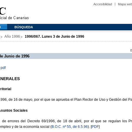
Accesibilidad
Mapa we
O
BÚSQUEDA
Año 1996
1996/067. Lunes 3 de Junio de 1996
B
de Junio de 1996
 pdf
GENERALES
ritorial
6, de 16 de mayo, por el que se aprueba el Plan Rector de Uso y Gestión del P
Asuntos Sociales
 errores del Decreto 69/1996, de 18 de abril, por el que se regulan los Pr
mpleo y de la economía social (
B.O.C. nº 55, de 6.5.96
). [
PDF
]