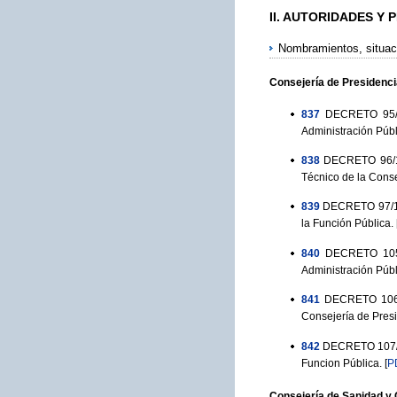
II. AUTORIDADES Y
Nombramientos, situac
Consejería de Presidenci
837
DECRETO 95/1
Administración Públ
838
DECRETO 96/19
Técnico de la Conse
839
DECRETO 97/199
la Función Pública.
840
DECRETO 105/
Administración Públ
841
DECRETO 106/1
Consejería de Presi
842
DECRETO 107/19
Funcion Pública.
[
P
Consejería de Sanidad 