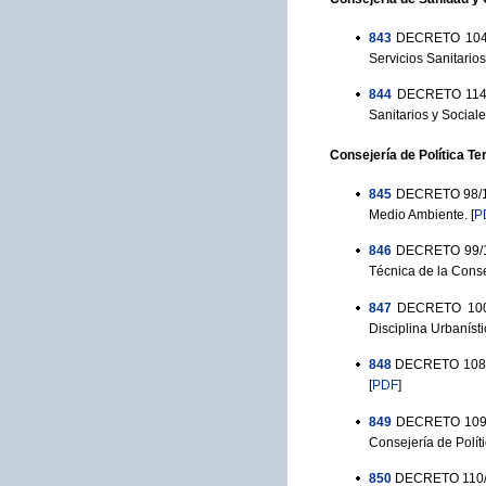
843
DECRETO 104/1
Servicios Sanitario
844
DECRETO 114/1
Sanitarios y Social
Consejería de Política Ter
845
DECRETO 98/19
Medio Ambiente.
[
P
846
DECRETO 99/19
Técnica de la Consej
847
DECRETO 100/1
Disciplina Urbaníst
848
DECRETO 108/19
[
PDF
]
849
DECRETO 109/1
Consejería de Polític
850
DECRETO 110/19