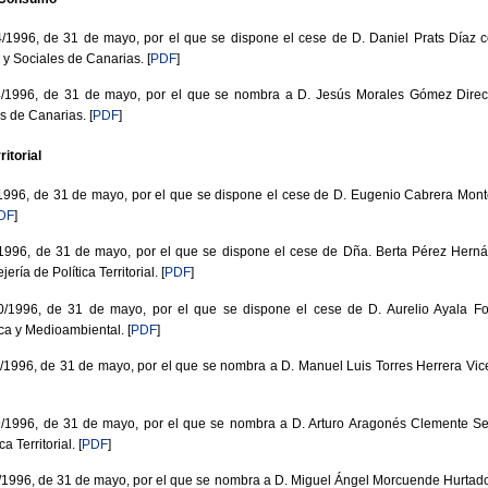
996, de 31 de mayo, por el que se dispone el cese de D. Daniel Prats Díaz c
s y Sociales de Canarias.
[
PDF
]
996, de 31 de mayo, por el que se nombra a D. Jesús Morales Gómez Directo
es de Canarias.
[
PDF
]
ritorial
96, de 31 de mayo, por el que se dispone el cese de D. Eugenio Cabrera Mon
DF
]
96, de 31 de mayo, por el que se dispone el cese de Dña. Berta Pérez Herná
ería de Política Territorial.
[
PDF
]
996, de 31 de mayo, por el que se dispone el cese de D. Aurelio Ayala Fo
ica y Medioambiental.
[
PDF
]
96, de 31 de mayo, por el que se nombra a D. Manuel Luis Torres Herrera Vic
996, de 31 de mayo, por el que se nombra a D. Arturo Aragonés Clemente Sec
a Territorial.
[
PDF
]
96, de 31 de mayo, por el que se nombra a D. Miguel Ángel Morcuende Hurtado 