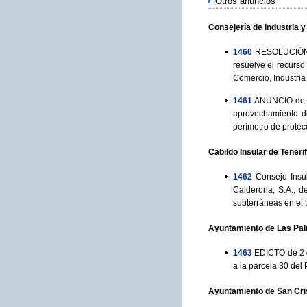
Otros anuncios
Consejería de Industria 
1460
RESOLUCIÓN de
resuelve el recurso
Comercio, Industri
1461
ANUNCIO de 18
aprovechamiento de
perímetro de protecc
Cabildo Insular de Teneri
1462
Consejo Insul
Calderona, S.A., 
subterráneas en el 
Ayuntamiento de Las Pa
1463
EDICTO de 2 d
a la parcela 30 del
Ayuntamiento de San Cris