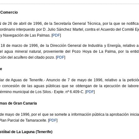
y Comercio
 26 de abril de 1996, de la Secretaría General Técnica, por la que se notific
 ordinario interpuesto por D. Julio Sánchez Martel, contra el Acuerdo del Comité E
a y Navegación de Las Palmas.
[
PDF
]
 de marzo de 1996, de la Dirección General de Industria y Energía, relativo a l
l agua mineral natural, proveniente del Pozo Hoya de La Palma, por la entida
ión del acuífero del citado pozo.
[
PDF
]
fe
ar de Aguas de Tenerife.- Anuncio de 7 de mayo de 1996, relativo a la petició
de concesión de las aguas públicas que se obtengan de la ejecución de labo
término municipal de Los Silos.- Expte. nº 6.409-C.
[
PDF
]
lmas de Gran Canaria
e mayo de 1996, por el que se somete a información pública la aprobación inicial 
 Plan Parcial de Tamaraceite.
[
PDF
]
tóbal de La Laguna (Tenerife)