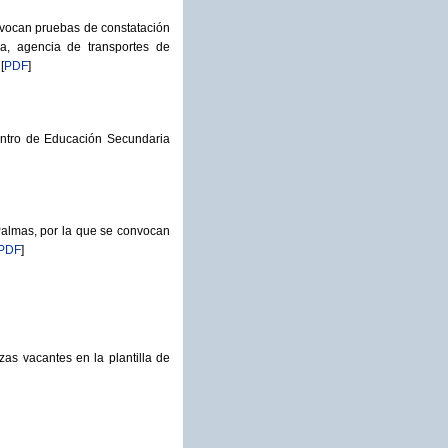
nvocan pruebas de constatación
era, agencia de transportes de
[
PDF
]
entro de Educación Secundaria
Palmas, por la que se convocan
PDF
]
as vacantes en la plantilla de