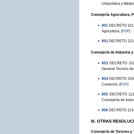
Urbanística y Medi
Consejería Agricultura, 
851
DECRETO 101/1
Agricultura.
[
PDF
]
852
DECRETO 111/19
Consejería de Industria 
853
DECRETO 102/1
General Técnico de 
854
DECRETO 103/19
Comercio.
[
PDF
]
855
DECRETO 112/1
Consejería de Indus
856
DECRETO 113/19
III. OTRAS RESOLUC
Consejería de Turismo y 