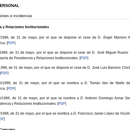
 PERSONAL
iones e incidencias
a y Relaciones Institucionales
996, de 31 de mayo, por el que se dispone el cese de D. Ángel Marrero A
ica.
[
PDF
]
96, de 31 de mayo, por el que se dispone el cese de D. José Miguel Ruano 
jería de Presidencia y Relaciones Institucionales.
[
PDF
]
6, de 31 de mayo, por el que se dispone el cese de D. José Luis Barreno Chic
[
PDF
]
1996, de 31 de mayo, por el que se nombra a D. Tomás Van de Walle de
ica.
[
PDF
]
996, de 31 de mayo, por el que se nombra a D. Antonio Domingo Aznar Secr
dencia y Relaciones Institucionales.
[
PDF
]
96, de 31 de mayo, por el que se nombra a D. Francisco Javier López de Vicuña y
DF
]
y Consumo