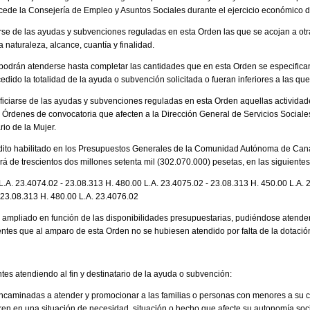
ncede la Consejería de Empleo y Asuntos Sociales durante el ejercicio económico 
rse de las ayudas y subvenciones reguladas en esta Orden las que se acojan a otr
naturaleza, alcance, cuantía y finalidad.
odrán atenderse hasta completar las cantidades que en esta Orden se especifican,
edido la totalidad de la ayuda o subvención solicitada o fueran inferiores a las qu
iciarse de las ayudas y subvenciones reguladas en esta Orden aquellas actividad
s Órdenes de convocatoria que afecten a la Dirección General de Servicios Sociale
rio de la Mujer.
crédito habilitado en los Presupuestos Generales de la Comunidad Autónoma de Can
rá de trescientos dos millones setenta mil (302.070.000) pesetas, en las siguiente
 L.A. 23.4074.02 - 23.08.313 H. 480.00 L.A. 23.4075.02 - 23.08.313 H. 450.00 L.A. 
 23.08.313 H. 480.00 L.A. 23.4076.02
r ampliado en función de las disponibilidades presupuestarias, pudiéndose atender
ntes que al amparo de esta Orden no se hubiesen atendido por falta de la dotación
tes atendiendo al fin y destinatario de la ayuda o subvención:
encaminadas a atender y promocionar a las familias o personas con menores a su c
n en una situación de necesidad, situación o hecho que afecte su autonomía socia