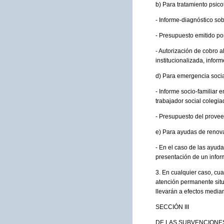
b) Para tratamiento psico
- Informe-diagnóstico sobr
- Presupuesto emitido por
- Autorización de cobro al
institucionalizada, infor
d) Para emergencia social
- Informe socio-familiar e
trabajador social colegia
- Presupuesto del provee
e) Para ayudas de renov
- En el caso de las ayud
presentación de un inform
3. En cualquier caso, cu
atención permanente situ
llevarán a efectos median
SECCIÓN III
DE LAS SUBVENCIONES