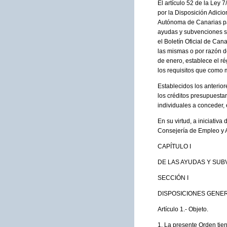
El artículo 52 de la Ley
por la Disposición Adic
Autónoma de Canarias par
ayudas y subvenciones se
el Boletín Oficial de Can
las mismas o por razón d
de enero, establece el 
los requisitos que como 
Establecidos los anterio
los créditos presupuesta
individuales a conceder, 
En su virtud, a iniciativ
Consejería de Empleo y A
CAPÍTULO I
DE LAS AYUDAS Y SU
SECCIÓN I
DISPOSICIONES GENE
Artículo 1.- Objeto.
1. La presente Orden tie