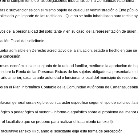
nte en el cumplimiento de las obligaciones tributarias con la Comunidad Autónoma.
das o subvenciones con el mismo objeto de cualquier Administración o Ente públic
licitado y el importe de las recibidas. - Que no se halla inhabilitado para recibir 
os de la personalidad del solicitante y, en su caso, de la representación de quien
ción Fiscal del solicitante.
ueba admisible en Derecho acreditativo de la situación, estado o hecho en que se 
 la concesión.
ngresos económicos del conjunto de la unidad familiar, mediante la aportación de hoj
 sobre la Renta de las Personas Físicas de los sujetos obligados a presentarla o 
año anterior, suscrita ante autoridad o funcionario local del municipio de residencia
eros en el Plan Informático Contable de la Comunidad Autónoma de Canarias, debi
ción general será exigible, con carácter específico según el tipo de solicitud, la s
lógico o pedagógico al menor: - Informe-diagnóstico sobre el problema del menor em
 el facultativo que se propone para realizar el tratamiento (anexo II).
 facultativo (anexo III) cuando el solicitante elija esta forma de percepción.