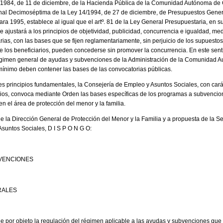
 7/1984, de 11 de diciembre, de la Hacienda Pública de la Comunidad Autónoma de
ional Decimoséptima de la Ley 14/1994, de 27 de diciembre, de Presupuestos Gen
a 1995, establece al igual que el artº. 81 de la Ley General Presupuestaria, en s
 ajustará a los principios de objetividad, publicidad, concurrencia e igualdad, me
arias, con las bases que se fijen reglamentariamente, sin perjuicio de los supuesto
e los beneficiarios, pueden concederse sin promover la concurrencia. En este sent
régimen general de ayudas y subvenciones de la Administración de la Comunidad A
mínimo deben contener las bases de las convocatorias públicas.
res principios fundamentales, la Consejería de Empleo y Asuntos Sociales, con ca
rios, convoca mediante Orden las bases específicas de los programas a subvencio
en el área de protección del menor y la familia.
a de la Dirección General de Protección del Menor y la Familia y a propuesta de la S
suntos Sociales, D I S P O N G O:
BVENCIONES
RALES
ne por objeto la regulación del régimen aplicable a las ayudas y subvenciones que