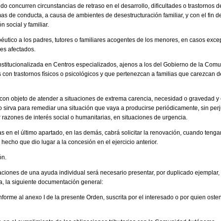
 concurren circunstancias de retraso en el desarrollo, dificultades o trastornos d
s de conducta, a causa de ambientes de desestructuración familiar, y con el fin d
 social y familiar.
péutico a los padres, tutores o familiares acogentes de los menores, en casos exc
res afectados.
 institucionalizada en Centros especializados, ajenos a los del Gobierno de la C
con trastornos físicos o psicológicos y que pertenezcan a familias que carezcan
con objeto de atender a situaciones de extrema carencia, necesidad o gravedad y
no sirva para remediar una situación que vaya a producirse periódicamente, sin per
 razones de interés social o humanitarias, en situaciones de urgencia.
s en el último apartado, en las demás, cabrá solicitar la renovación, cuando teng
hecho que dio lugar a la concesión en el ejercicio anterior.
ón.
staciones de una ayuda individual será necesario presentar, por duplicado ejemplar, 
 la siguiente documentación general:
nforme al anexo I de la presente Orden, suscrita por el interesado o por quien osten