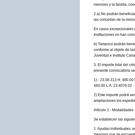
menores y la familia, co
2.a) No podrán beneficia
las concedan de la misma 
En casos excepcionales p
Instituciones no han conc
b) Tampoco podrán benef
conforme al objeto de la
Juventud e Instituto Cana
3. El importe total del 
presente convocatoria se
1) - 23.08.313 H. 480.00
460.00 L.A. 23.4076.02 -
2) Este importe podrá se
ampliaciones los expedie
Artículo 2.- Modalidades.
Se establecen las siguien
1. Ayudas individuales, 
menores que se encuentre