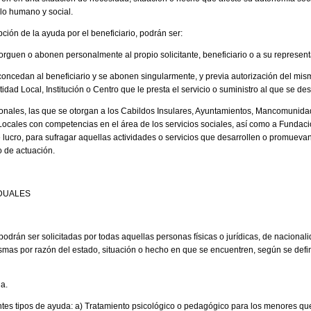
llo humano y social.
ión de la ayuda por el beneficiario, podrán ser:
orguen o abonen personalmente al propio solicitante, beneficiario o a su represent
concedan al beneficiario y se abonen singularmente, y previa autorización del mism
tidad Local, Institución o Centro que le presta el servicio o suministro al que se des
ionales, las que se otorgan a los Cabildos Insulares, Ayuntamientos, Mancomunid
cales con competencias en el área de los servicios sociales, así como a Fundaci
 lucro, para sufragar aquellas actividades o servicios que desarrollen o promuevan,
 de actuación.
IDUALES
odrán ser solicitadas por todas aquellas personas físicas o jurídicas, de nacional
smas por razón del estado, situación o hecho en que se encuentren, según se define
da.
ntes tipos de ayuda: a) Tratamiento psicológico o pedagógico para los menores qu