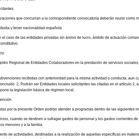
icitantes.
izaciones que concurran a la correspondiente convocatoria deberán reunir como mí
ituida y tener nacionalidad española.
el caso de las entidades privadas sin ánimo de lucro, ámbito de actuación comarcal
onstitutivo.
cro.
egistro Regional de Entidades Colaboradores en la prestación de servicios sociales
 subvenciones recibidas con anterioridad para la misma actividad o conducta, aun c
concluido. 2. Podrán ser Entidades locales solicitantes las citadas en el artículo 2, 
pone la legislación básica de régimen local.
vención.
das por la presente Orden podrán atender a programas dentro de las siguientes m
icios, cuando se destinen a sufragar gastos de personal y los gastos corrientes d
os menores y a la familia.
nto de actividades, destinadas a la realización de aquellas específicas en materia