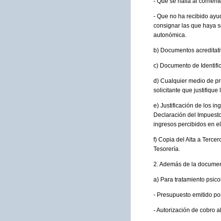
- Que se halla al corrie
- Que no ha recibido ayu
consignar las que haya so
autonómica.
b) Documentos acreditativ
c) Documento de Identifica
d) Cualquier medio de pr
solicitante que justifique
e) Justificación de los i
Declaración del Impuesto
ingresos percibidos en el 
f) Copia del Alta a Terc
Tesorería.
2. Además de la documenta
a) Para tratamiento psico
- Presupuesto emitido por
- Autorización de cobro al