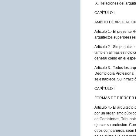
IX. Relaciones del arquit
CAPÍTULO I
ÁMBITO DE APLICACIÓ
Artículo 1.- El presente
arquitectos superiores (e
Artículo 2.- Sin perjuici
también al más estricto c
general como en el especí
Artículo 3.- Todos los a
Deontología Profesional.
se establece. Su infracci
CAPÍTULO II
FORMAS DE EJERCER 
Artículo 4.- El arquitect
por un organismo público
en Comisiones, Tribunale
ejercer su profesión. Co
otros compañeros, sean h