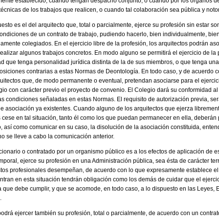
mente establecido, cuando tengan despacho conjunto, o cuando por los órganos d
 técnicas de los trabajos que realicen, o cuando tal colaboración sea pública y notor
uesto es el del arquitecto que, total o parcialmente, ejerce su profesión sin estar s
condiciones de un contrato de trabajo, pudiendo hacerlo, bien individualmente, bi
ente colegiados. En el ejercicio libre de la profesión, los arquitectos podrán aso
alizar algunos trabajos concretos. En modo alguno se permitirá el ejercicio de la 
d que tenga personalidad jurídica distinta de la de sus miembros, o que tenga una 
osiciones contrarias a estas Normas de Deontología. En todo caso, y de acuerdo c
uitectos que, de modo permanente o eventual, pretendan asociarse para el ejercicio
io con carácter previo el proyecto de convenio. El Colegio dará su conformidad al
s condiciones señaladas en estas Normas. El requisito de autorización previa, ser
de asociación ya existentes. Cuando alguno de los arquitectos que ejerza libremen
cese en tal situación, tanto él como los que puedan permanecer en ella, deberá
, así como comunicar en su caso, la disolución de la asociación constituida, enten
o se lleve a cabo la comunicación anterior.
uncionario o contratado por un organismo público es a los efectos de aplicación de 
ral, ejerce su profesión en una Administración pública, sea ésta de carácter territ
stos profesionales desempeñan, de acuerdo con lo que expresamente establece el ar
ntran en esta situación tendrán obligación como los demás de cuidar que el ejerci
ca que debe cumplir, y que se acomode, en todo caso, a lo dispuesto en las Leyes, 
.
o podrá ejercer también su profesión, total o parcialmente, de acuerdo con un contrat