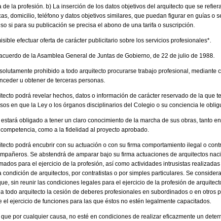
 de la profesión. b) La inserción de los datos objetivos del arquitecto que se refiera
s, domicilio, teléfono y datos objetivos similares, que puedan figurar en guías o 
uso si para su publicación se precisa el abono de una tarifa o suscripción.
ible efectuar oferta de carácter publicitario sobre los servicios profesionales*.
r acuerdo de la Asamblea General de Juntas de Gobierno, de 22 de julio de 1988.
bsolutamente prohibido a todo arquitecto procurarse trabajo profesional, mediante 
nceder u obtener de terceras personas.
uitecto podrá revelar hechos, datos o información de carácter reservado de la que 
asos en que la Ley o los órganos disciplinarios del Colegio o su conciencia le oblig
to estará obligado a tener un claro conocimiento de la marcha de sus obras, tanto en 
 competencia, como a la fidelidad al proyecto aprobado.
itecto podrá encubrir con su actuación o con su firma comportamiento ilegal o cont
ompañeros. Se abstendrá de amparar bajo su firma actuaciones de arquitectos nac
ados para el ejercicio de la profesión, así como actividades intrusistas realizadas 
 condición de arquitectos, por contratistas o por simples particulares. Se consider
que, sin reunir las condiciones legales para el ejercicio de la profesión de arquitec
o a todo arquitecto la cesión de deberes profesionales en subordinados o en otros 
e el ejercicio de funciones para las que éstos no estén legalmente capacitados.
to que por cualquier causa, no esté en condiciones de realizar eficazmente un dete