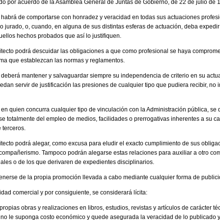
ado por acuerdo de la Asamblea General de Juntas de Gobierno, de 22 de julio de 
cto habrá de comportarse con honradez y veracidad en todas sus actuaciones profe
 o jurado, o, cuando, en alguna de sus distintas esferas de actuación, deba expedir c
uellos hechos probados que así lo justifiquen.
uitecto podrá descuidar las obligaciones a que como profesional se haya compromet
rma que establezcan las normas y reglamentos.
to deberá mantener y salvaguardar siempre su independencia de criterio en su actuac
dan servir de justificación las presiones de cualquier tipo que pudiera recibir, no
to en quien concurra cualquier tipo de vinculación con la Administración pública, se 
 totalmente del empleo de medios, facilidades o prerrogativas inherentes a su car
 terceros.
itecto podrá alegar, como excusa para eludir el exacto cumplimiento de sus obligac
e compañerismo. Tampoco podrán alegarse estas relaciones para auxiliar a otro c
ales o de los que derivaren de expedientes disciplinarios.
tenerse de la propia promoción llevada a cabo mediante cualquier forma de publici
dad comercial y por consiguiente, se considerará lícita:
ropias obras y realizaciones en libros, estudios, revistas y artículos de carácter técni
 no le suponga costo económico y quede asegurada la veracidad de lo publicado y 