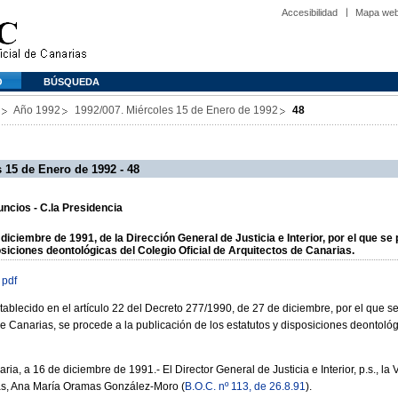
Accesibilidad
Mapa we
O
BÚSQUEDA
Año 1992
1992/007. Miércoles 15 de Enero de 1992
48
 15 de Enero de 1992 - 48
ncios - C.la Presidencia
iciembre de 1991, de la Dirección General de Justicia e Interior, por el que se 
osiciones deontológicas del Colegio Oficial de Arquitectos de Canarias.
 pdf
tablecido en el artículo 22 del Decreto 277/1990, de 27 de diciembre, por el que 
 Canarias, se procede a la publicación de los estatutos y disposiciones deontológ
a, a 16 de diciembre de 1991.- El Director General de Justicia e Interior, p.s., la
as, Ana María Oramas González-Moro (
B.O.C. nº 113, de 26.8.91
).