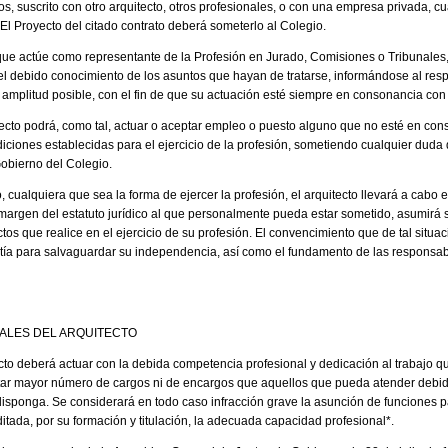
s, suscrito con otro arquitecto, otros profesionales, o con una empresa privada, c
 El Proyecto del citado contrato deberá someterlo al Colegio.
to que actúe como representante de la Profesión en Jurado, Comisiones o Tribunales
el debido conocimiento de los asuntos que hayan de tratarse, informándose al resp
 amplitud posible, con el fin de que su actuación esté siempre en consonancia con
itecto podrá, como tal, actuar o aceptar empleo o puesto alguno que no esté en con
ciones establecidas para el ejercicio de la profesión, sometiendo cualquier duda q
Gobierno del Colegio.
o, cualquiera que sea la forma de ejercer la profesión, el arquitecto llevará a cabo
margen del estatuto jurídico al que personalmente pueda estar sometido, asumirá 
tos que realice en el ejercicio de su profesión. El convencimiento que de tal situac
ntía para salvaguardar su independencia, así como el fundamento de las responsa
ALES DEL ARQUITECTO
tecto deberá actuar con la debida competencia profesional y dedicación al trabajo
ptar mayor número de cargos ni de encargos que aquellos que pueda atender debi
isponga. Se considerará en todo caso infracción grave la asunción de funciones pa
tada, por su formación y titulación, la adecuada capacidad profesional*.