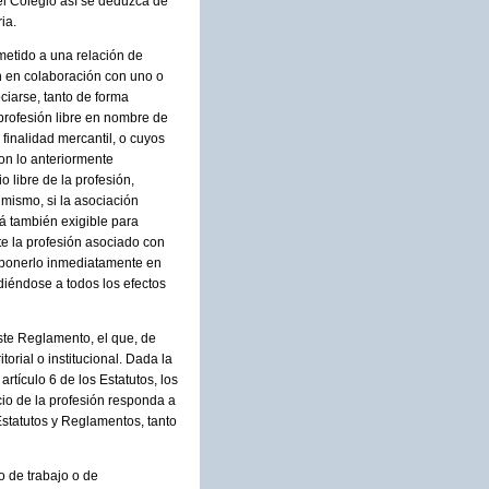
el Colegio así se deduzca de
ia.
ometido a una relación de
en en colaboración con uno o
ciarse, tanto de forma
profesión libre en nombre de
finalidad mercantil, o cuyos
on lo anteriormente
 libre de la profesión,
 mismo, si la asociación
á también exigible para
te la profesión asociado con
n ponerlo inmediatamente en
diéndose a todos los efectos
este Reglamento, el que, de
orial o institucional. Dada la
tículo 6 de los Estatutos, los
cio de la profesión responda a
Estatutos y Reglamentos, tanto
o de trabajo o de