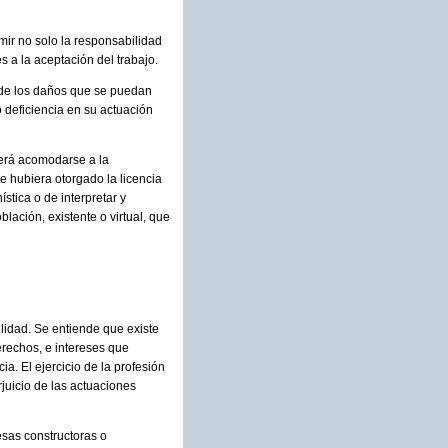
mir no solo la responsabilidad
 a la aceptación del trabajo.
o de los daños que se puedan
o deficiencia en su actuación
berá acomodarse a la
e hubiera otorgado la licencia
stica o de interpretar y
lación, existente o virtual, que
lidad. Se entiende que existe
erechos, e intereses que
a. El ejercicio de la profesión
rjuicio de las actuaciones
esas constructoras o