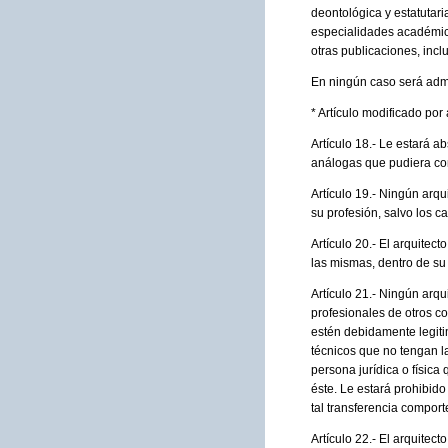
deontológica y estatutaria
especialidades académica
otras publicaciones, incl
En ningún caso será admis
* Artículo modificado po
Artículo 18.- Le estará a
análogas que pudiera co
Artículo 19.- Ningún arq
su profesión, salvo los c
Artículo 20.- El arquitec
las mismas, dentro de su
Artículo 21.- Ningún arqu
profesionales de otros c
estén debidamente legitim
técnicos que no tengan la
persona jurídica o física 
éste. Le estará prohibid
tal transferencia comport
Artículo 22.- El arquitec