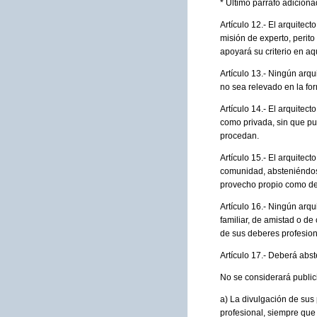
* Último párrafo adicion
Artículo 12.- El arquite
misión de experto, perito
apoyará su criterio en aq
Artículo 13.- Ningún arq
no sea relevado en la fo
Artículo 14.- El arquitec
como privada, sin que pue
procedan.
Artículo 15.- El arquitec
comunidad, absteniéndose
provecho propio como de
Artículo 16.- Ningún arqu
familiar, de amistad o d
de sus deberes profesion
Artículo 17.- Deberá abs
No se considerará publici
a) La divulgación de sus p
profesional, siempre que