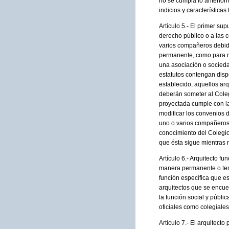
no se cumpla lo anterior
indicios y características
Artículo 5.- El primer sup
derecho público o a las 
varios compañeros debidam
permanente, como para re
una asociación o socieda
estatutos contengan disp
establecido, aquellos arq
deberán someter al Coleg
proyectada cumple con la
modificar los convenios 
uno o varios compañeros 
conocimiento del Colegio
que ésta sigue mientras n
Artículo 6.- Arquitecto f
manera permanente o tempo
función específica que e
arquitectos que se encue
la función social y públi
oficiales como colegiales
Artículo 7.- El arquitect