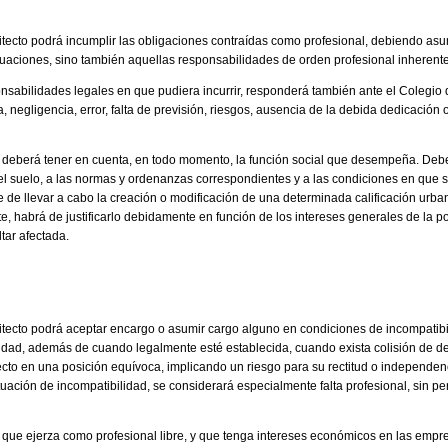
uitecto podrá incumplir las obligaciones contraídas como profesional, debiendo asu
tuaciones, sino también aquellas responsabilidades de orden profesional inherentes
ponsabilidades legales en que pudiera incurrir, responderá también ante el Colegi
 negligencia, error, falta de previsión, riesgos, ausencia de la debida dedicación 
cto deberá tener en cuenta, en todo momento, la función social que desempeña. De
del suelo, a las normas y ordenanzas correspondientes y a las condiciones en que s
 de llevar a cabo la creación o modificación de una determinada calificación urbaní
te, habrá de justificarlo debidamente en función de los intereses generales de la pob
tar afectada.
uitecto podrá aceptar encargo o asumir cargo alguno en condiciones de incompatibi
lidad, además de cuando legalmente esté establecida, cuando exista colisión de d
cto en una posición equívoca, implicando un riesgo para su rectitud o independenci
tuación de incompatibilidad, se considerará especialmente falta profesional, sin pe
to que ejerza como profesional libre, y que tenga intereses económicos en las empr