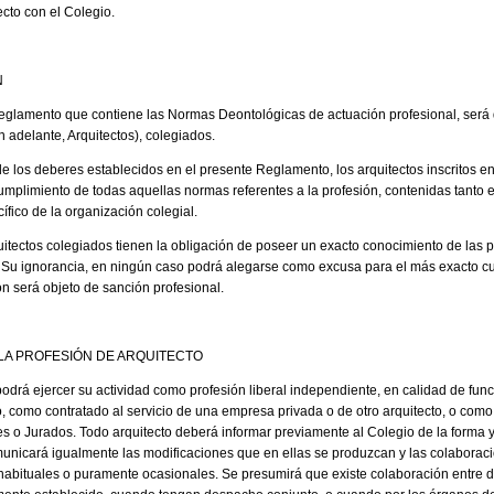
ecto con el Colegio.
N
 Reglamento que contiene las Normas Deontológicas de actuación profesional, será 
n adelante, Arquitectos), colegiados.
o de los deberes establecidos en el presente Reglamento, los arquitectos inscritos e
umplimiento de todas aquellas normas referentes a la profesión, contenidas tanto 
fico de la organización colegial.
rquitectos colegiados tienen la obligación de poseer un exacto conocimiento de las
 Su ignorancia, en ningún caso podrá alegarse como excusa para el más exacto cu
ón será objeto de sanción profesional.
LA PROFESIÓN DE ARQUITECTO
o podrá ejercer su actividad como profesión liberal independiente, en calidad de fun
, como contratado al servicio de una empresa privada o de otro arquitecto, o como
s o Jurados. Todo arquitecto deberá informar previamente al Colegio de la forma y
municará igualmente las modificaciones que en ellas se produzcan y las colaborac
abituales o puramente ocasionales. Se presumirá que existe colaboración entre 