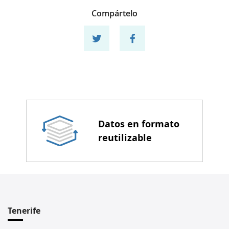
Compártelo
Compartir en twitter
Compartir en facebook
Datos en formato
reutilizable
Resoluciones expresas 2025
Resoluciones expresas 2024
Resoluciones expresas 2023
Tenerife
Resoluciones expresas 2022