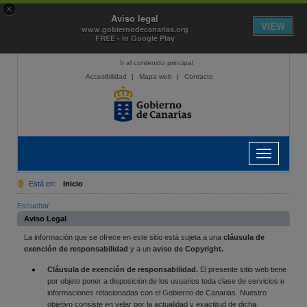
×
Aviso legal
VIEW
www.gobiernodecanarias.org
FREE - In Google Play
Ir al contenido principal
Accesibilidad
|
Mapa web
|
Contacto
Toggle
navigation
Está en:
Inicio
Escuchar
Aviso Legal
La información que se ofrece en este sitio está sujeta a una
cláusula de
exención de responsabilidad
y a un
aviso de Copyright.
Cláusula de exención de responsabilidad.
El presente sitio web tiene
por objeto poner a disposición de los usuarios toda clase de servicios e
informaciones relacionadas con el Gobierno de Canarias. Nuestro
objetivo consiste en velar por la actualidad y exactitud de dicha