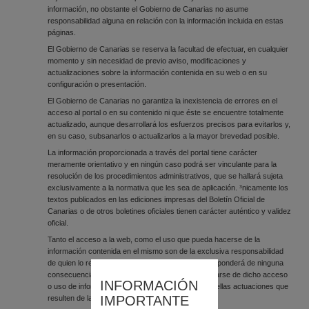
información, no obstante el Gobierno de Canarias no asume
responsabilidad alguna en relación con la información incluida en estas
páginas.
El Gobierno de Canarias se reserva la facultad de efectuar, en cualquier
momento y sin necesidad de previo aviso, modificaciones y
actualizaciones sobre la información contenida en su web o en su
configuración o presentación.
El Gobierno de Canarias no garantiza la inexistencia de errores en el
acceso al portal o en su contenido ni que éste se encuentre totalmente
actualizado, aunque desarrollará los esfuerzos precisos para evitarlos y,
en su caso, subsanarlos o actualizarlos a la mayor brevedad posible.
La información proporcionada a través del portal tiene carácter
meramente orientativo y en ningún caso podrá ser vinculante para la
resolución de los procedimientos administrativos, que se hallará sujeta
exclusivamente a la normativa que les sea de aplicación. ³nicamente los
textos publicados en las ediciones impresas del Boletín Oficial de
Canarias o de otros boletines oficiales tienen carácter auténtico y validez
oficial.
Tanto el acceso a la web, como el uso que pueda hacerse de la
información contenida en el mismo son de la exclusiva responsabilidad
de quien lo realiza. El Gobierno de Canarias no responderá de ninguna
consecuencia, daño o perjuicio que pudieran derivarse de dicho acceso
INFORMACIÓN
o uso de información, con excepción de todas aquellas actuaciones que
IMPORTANTE
resulten de las disposiciones legales aplicables.