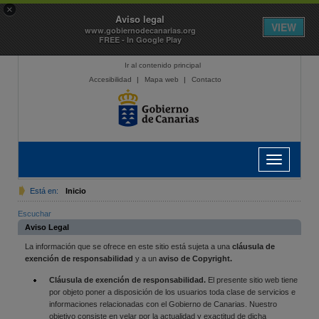
×
Aviso legal
VIEW
www.gobiernodecanarias.org
FREE - In Google Play
Ir al contenido principal
Accesibilidad
|
Mapa web
|
Contacto
Toggle
navigation
Está en:
Inicio
Escuchar
Aviso Legal
La información que se ofrece en este sitio está sujeta a una
cláusula de
exención de responsabilidad
y a un
aviso de Copyright.
Cláusula de exención de responsabilidad.
El presente sitio web tiene
por objeto poner a disposición de los usuarios toda clase de servicios e
informaciones relacionadas con el Gobierno de Canarias. Nuestro
objetivo consiste en velar por la actualidad y exactitud de dicha