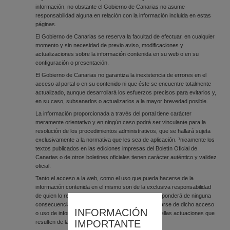
información, no obstante el Gobierno de Canarias no asume
responsabilidad alguna en relación con la información incluida en estas
páginas.
El Gobierno de Canarias se reserva la facultad de efectuar, en cualquier
momento y sin necesidad de previo aviso, modificaciones y
actualizaciones sobre la información contenida en su web o en su
configuración o presentación.
El Gobierno de Canarias no garantiza la inexistencia de errores en el
acceso al portal o en su contenido ni que éste se encuentre totalmente
actualizado, aunque desarrollará los esfuerzos precisos para evitarlos y,
en su caso, subsanarlos o actualizarlos a la mayor brevedad posible.
La información proporcionada a través del portal tiene carácter
meramente orientativo y en ningún caso podrá ser vinculante para la
resolución de los procedimientos administrativos, que se hallará sujeta
exclusivamente a la normativa que les sea de aplicación. ³nicamente los
textos publicados en las ediciones impresas del Boletín Oficial de
Canarias o de otros boletines oficiales tienen carácter auténtico y validez
oficial.
Tanto el acceso a la web, como el uso que pueda hacerse de la
información contenida en el mismo son de la exclusiva responsabilidad
de quien lo realiza. El Gobierno de Canarias no responderá de ninguna
consecuencia, daño o perjuicio que pudieran derivarse de dicho acceso
INFORMACIÓN
o uso de información, con excepción de todas aquellas actuaciones que
IMPORTANTE
resulten de las disposiciones legales aplicables.