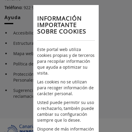
Teléfono:
922 92 24 55
Ayuda
INFORMACIÓN
IMPORTANTE
SOBRE COOKIES
Accesibilidad
Estructura Orgánica
Este portal web utiliza
Mapa web
cookies propias y de terceros
para recopilar información
Política de privacidad
que ayuda a optimizar su
visita.
Protección de Datos
Personales
Las cookies no se utilizan
para recoger información de
Sugerencias y
carácter personal.
reclamaciones
Usted puede permitir su uso
o rechazarlo, también puede
cambiar su configuración
siempre que lo desee.
Dispone de más información