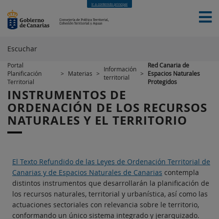
Ir a contenido principal
Escuchar
Portal
Red Canaria de
Información
Planificación
>
Materias
>
>
Espacios Naturales
territorial
INICIO
SERVICIOS
MATERIAS
NOTICIAS
Territorial
Protegidos
CONTACTO
INSTRUMENTOS DE
ORDENACIÓN DE LOS RECURSOS
NATURALES Y EL TERRITORIO
El Texto Refundido de las Leyes de Ordenación Territorial de
Canarias y de Espacios Naturales de Canarias
contempla
distintos instrumentos que desarrollarán la planificación de
los recursos naturales, territorial y urbanística, así como las
actuaciones sectoriales con relevancia sobre le territorio,
conformando un único sistema integrado y jerarquizado.