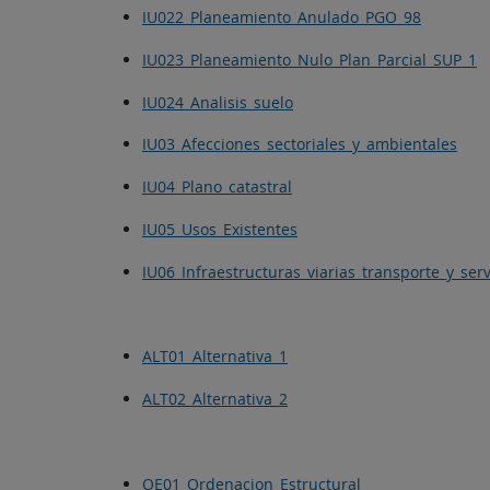
IU022_Planeamiento_Anulado_PGO_98
IU023_Planeamiento_Nulo_Plan_Parcial_SUP_1
IU024_Analisis_suelo
IU03_Afecciones_sectoriales_y_ambientales
IU04_Plano_catastral
IU05_Usos_Existentes
IU06_Infraestructuras_viarias_transporte_y_serv
ALT01_Alternativa_1
ALT02_Alternativa_2
OE01_Ordenacion_Estructural