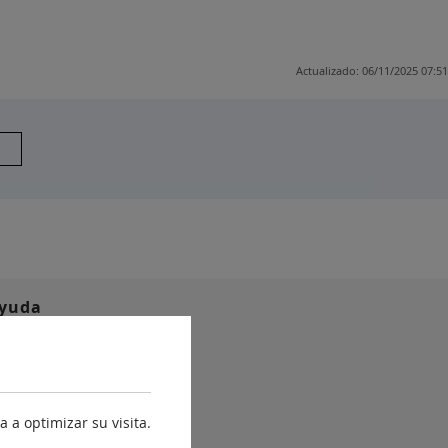
Actualizado: 06/11/2025 07:51
yuda
Accesibilidad
Estructura Orgánica
Mapa web
 a optimizar su visita.