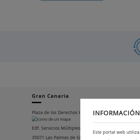
Gran Canaria
INFORMACIÓN
Plaza de los Derechos Humanos, n.22
Edf. Servicios Múltiples I Planta 7ª
Este portal web utiliz
35071 Las Palmas de Gran Canaria