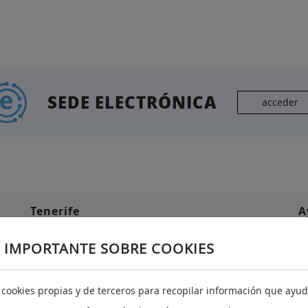
SEDE ELECTRÓNICA
acceder
Tenerife
A
 IMPORTANTE SOBRE COOKIES
Avda. Francisco La Roche, n.35
Edf. Servicios Múltiples I Planta 6ª
38071 Santa Cruz de Tenerife
a cookies propias y de terceros para recopilar información que ayuda