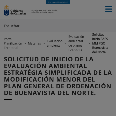
Ir a contenido principal
Escuchar
Solicitud
Evaluación
Portal
inicio EAES
Evaluación
ambiental
INICIO
SERVICIOS
MATERIAS
NOTICIAS
Planificación
>
Materias
>
>
>
MM PGO
ambiental
de planes
CONTACTO
Territorial
Buenavista
L21/2013
del Norte
SOLICITUD DE INICIO DE LA
EVALUACIÓN AMBIENTAL
ESTRATÉGIA SIMPLIFICADA DE LA
MODIFICACIÓN MENOR DEL
PLAN GENERAL DE ORDENACIÓN
DE BUENAVISTA DEL NORTE.