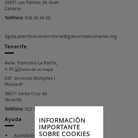
35071 Las Palmas de Gran
Canaria
Teléfono:
928 30 44 60
dgota.planificacionterritorial@gobiernodecanarias.org
Tenerife
Avda. Francisco La Roche,
n.35
Edf. Servicios Múltiples I
Planta 6ª
38071 Santa Cruz de
Tenerife
Teléfono:
922 92 24 55
Ayuda
INFORMACIÓN
IMPORTANTE
SOBRE COOKIES
Accesibilidad