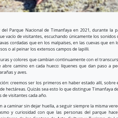
 del Parque Nacional de Timanfaya en 2021, durante la 
que vacío de visitantes, escuchando únicamente los sonidos 
s lavas cordadas que en los malpaíses, en las cuevas que en 
sos o al peinar los extensos campos de lapilli.
turas y colores que cambian continuamente con el transcurso
abre camino en cada hueco: líquenes que dan paso a pe
sarañas y aves.
ón: creemos ser los primeros en haber estado allí, sobre 
de hectáreas. Quizás sea esto lo que distingue Timanfaya de
s de visitantes cada año.
a caminar sin dejar huella, a seguir siempre la misma vereda
iasmo y curiosidad con que las personas del parque hacen