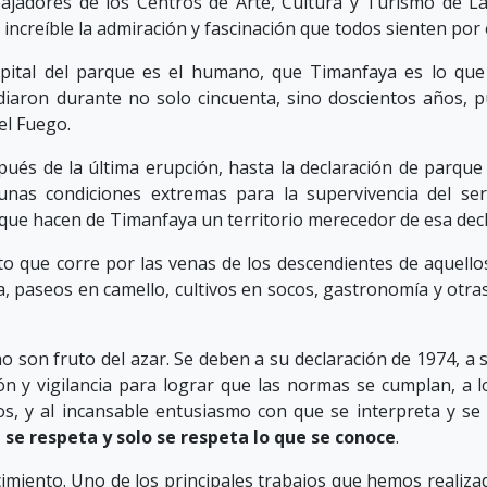
bajadores de los Centros de Arte, Cultura y Turismo de La
s increíble la admiración y fascinación que todos sienten por 
apital del parque es el humano, que Timanfaya es lo que 
diaron durante no solo cincuenta, sino doscientos años, 
el Fuego.
pués de la última erupción, hasta la declaración de parque 
unas condiciones extremas para la supervivencia del s
que hacen de Timanfaya un territorio merecedor de esa decl
eto que corre por las venas de los descendientes de aquel
a, paseos en camello, cultivos en socos, gastronomía y otra
o son fruto del azar. Se deben a su declaración de 1974, a
n y vigilancia para lograr que las normas se cumplan, a l
 y al incansable entusiasmo con que se interpreta y se da
 se respeta y solo se respeta lo que se conoce
.
imiento. Uno de los principales trabajos que hemos realiza