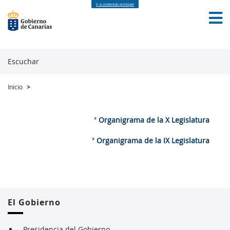
Ir a contenido principal
Escuchar
Inicio
>
INICIO
GOBIERNO ABIERTO
DATOS ABIERTOS
PARTICIPACIÓN CIUDADANA
TRANSPARENCIA
CONTACTO
Organigrama de la X Legislatura
Organigrama de la IX Legislatura
El Gobierno
Presidencia del Gobierno