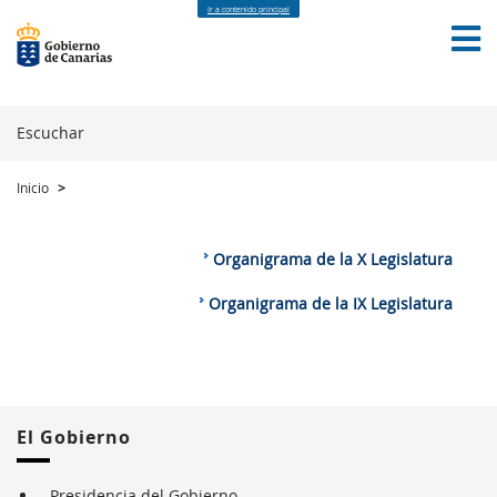
Ir a contenido principal
Escuchar
Inicio
>
INICIO
GOBIERNO ABIERTO
DATOS ABIERTOS
PARTICIPACIÓN CIUDADANA
TRANSPARENCIA
CONTACTO
Organigrama de la X Legislatura
Organigrama de la IX Legislatura
El Gobierno
Presidencia del Gobierno