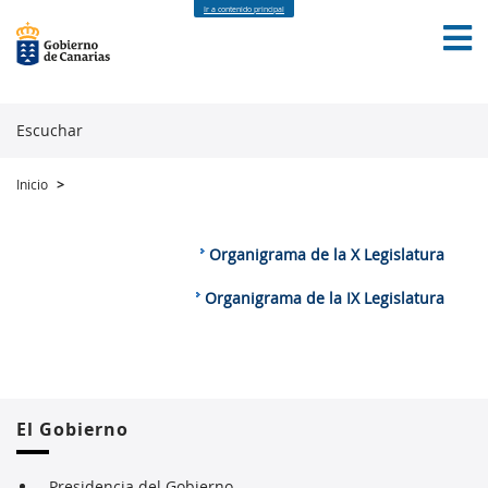
Ir a contenido principal
Escuchar
Inicio
>
INICIO
GOBIERNO ABIERTO
DATOS ABIERTOS
PARTICIPACIÓN CIUDADANA
TRANSPARENCIA
CONTACTO
Organigrama de la X Legislatura
Organigrama de la IX Legislatura
El Gobierno
Presidencia del Gobierno