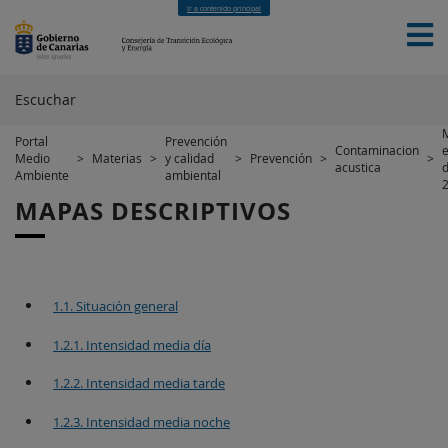
Ir a contenido principal
Escuchar
Portal
Prevención
Contaminacion
e
Medio
>
Materias
>
y calidad
>
Prevención
>
>
INICIO
SERVICIOS
MATERIAS
FINANCIACIÓN
acustica
d
Ambiente
ambiental
EUROPEA
NOTICIAS
NOVEDADES
CONTACTO
MAPAS DESCRIPTIVOS
1.1. Situación general
1.2.1. Intensidad media día
1.2.2. Intensidad media tarde
1.2.3. Intensidad media noche