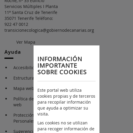
Roche, nº 35 Edificio
Servicios Múltiples I Planta
11ª Santa Cruz de Tenerife
35071 Tenerife Teléfono:
922 47 0012
transicionecologica@gobiernodecanarias.org
Ver Mapa
Ayuda
INFORMACIÓN
IMPORTANTE
Accesibilidad
SOBRE COOKIES
Estructura Orgánica
Mapa web
Este portal web utiliza
cookies propias y de terceros
Política de cookies en la
para recopilar información
web
que ayuda a optimizar su
visita.
Protección de Datos
Personales
Las cookies no se utilizan
para recoger información de
Sugerencias y