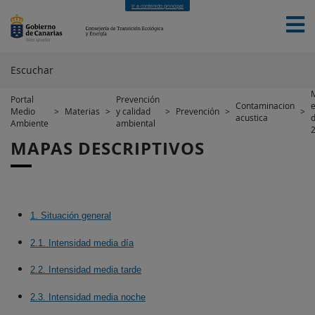
Ir a contenido principal
Escuchar
Portal
Prevención
Contaminacion
e
Medio
>
Materias
>
y calidad
>
Prevención
>
>
INICIO
SERVICIOS
MATERIAS
FINANCIACIÓN
acustica
d
Ambiente
ambiental
EUROPEA
NOTICIAS
NOVEDADES
CONTACTO
MAPAS DESCRIPTIVOS
1. Situación general
2.1. Intensidad media día
2.2. Intensidad media tarde
2.3. Intensidad media noche