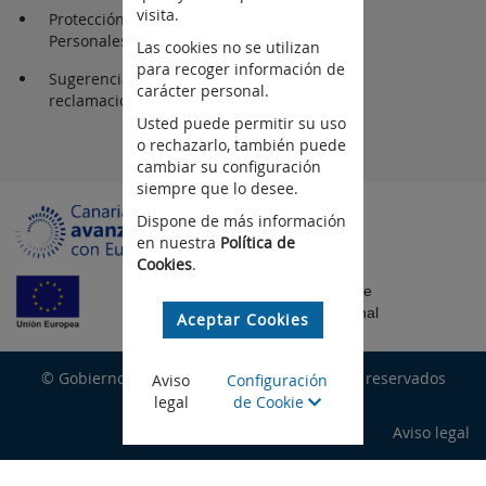
visita.
Protección de Datos
Personales
Las cookies no se utilizan
para recoger información de
Sugerencias y
carácter personal.
reclamaciones
Usted puede permitir su uso
o rechazarlo, también puede
cambiar su configuración
siempre que lo desee.
Dispone de más información
en nuestra
Política de
Cookies
.
Fondo Europeo de
Desarrollo Regional
Aceptar Cookies
© Gobierno de Canarias, todos los derechos reservados
Aviso
Configuración
legal
de Cookie
Aviso legal