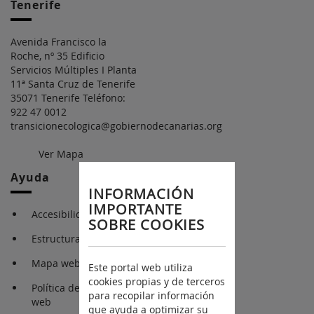
Tenerife
Avenida Francisco la
Roche, nº 35 Edificio
Servicios Múltiples I Planta
11ª Santa Cruz de Tenerife
35071 Tenerife Teléfono:
922 47 0012
transicionecologica@gobiernodecanarias.org
Ver Mapa
Ayuda
INFORMACIÓN
IMPORTANTE
Accesibilidad
SOBRE COOKIES
Estructura Orgánica
Mapa web
Este portal web utiliza
cookies propias y de terceros
Política de cookies en la
para recopilar información
web
que ayuda a optimizar su