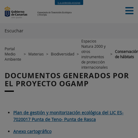
Ir a contenido principal
Escuchar
Espacios
Natura 2000 y
Portal
INICIO
SERVICIOS
MATERIAS
FINANCIACIÓN
otros
Conservació
Medio
>
Materias
>
Biodiversidad
>
>
EUROPEA
NOTICIAS
NOVEDADES
CONTACTO
instrumentos
de hábitats
Ambiente
de protección
internacionales
DOCUMENTOS GENERADOS POR
EL PROYECTO OGAMP
Plan de gestión y monitorización ecológica del LIC ES-
7020017 Punta de Teno- Punta de Rasca
Anexo cartográfico