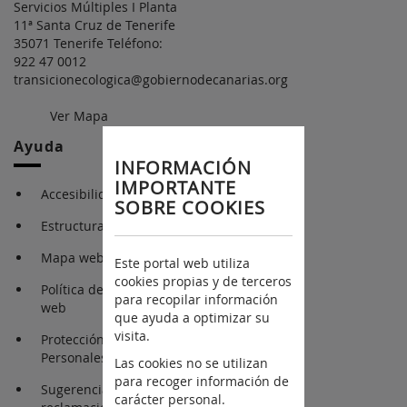
Servicios Múltiples I Planta
11ª Santa Cruz de Tenerife
35071 Tenerife Teléfono:
922 47 0012
transicionecologica@gobiernodecanarias.org
Ver Mapa
Ayuda
INFORMACIÓN
IMPORTANTE
Accesibilidad
SOBRE COOKIES
Estructura Orgánica
Mapa web
Este portal web utiliza
cookies propias y de terceros
Política de cookies en la
para recopilar información
web
que ayuda a optimizar su
visita.
Protección de Datos
Personales
Las cookies no se utilizan
para recoger información de
Sugerencias y
carácter personal.