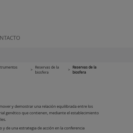
NTACTO
strumentos
Reservas de la
Reservas de la
>
>
biosfera
biosfera
mover y demostrar una relación equilibrada entre los
rial genético que contienen, mediante el establecimiento
les.
 y de una estrategia de acción en la conferencia