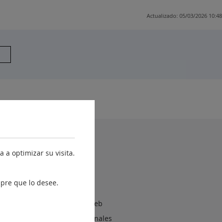
Actualizado: 05/03/2026 10:48
yuda
 a optimizar su visita.
Accesibilidad
Estructura Orgánica
pre que lo desee.
Mapa web
Política de cookies en la web
Protección de Datos Personales