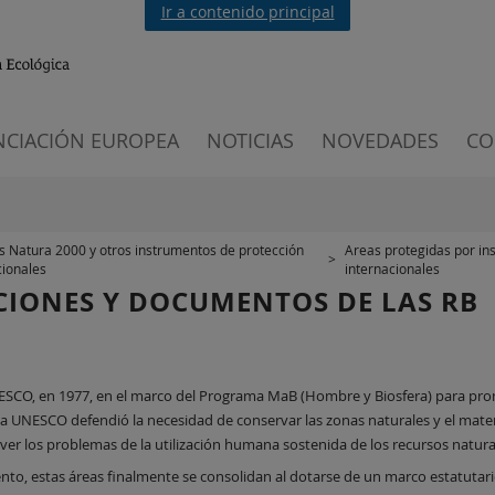
Ir a contenido principal
NCIACIÓN EUROPEA
NOTICIAS
NOVEDADES
CO
s Natura 2000 y otros instrumentos de protección
Areas protegidas por in
>
cionales
internacionales
CIONES Y DOCUMENTOS DE LAS RB
UNESCO, en 1977, en el marco del Programa MaB (Hombre y Biosfera) para pro
 la UNESCO defendió la necesidad de conservar las zonas naturales y el mate
lver los problemas de la utilización humana sostenida de los recursos natura
nto, estas áreas finalmente se consolidan al dotarse de un marco estatutario