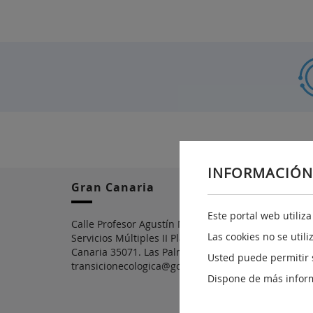
INFORMACIÓN
Gran Canaria
Este portal web utiliz
Calle Profesor Agustín Millares Carló, nº18. Edificio
Las cookies no se util
Servicios Múltiples II Planta 5ª. Las Palmas de Gran
Canaria 35071. Las Palmas Teléfono: 928 301012
Usted puede permitir 
transicionecologica@gobiernodecanarias.org
Dispone de más infor
Ver Mapa