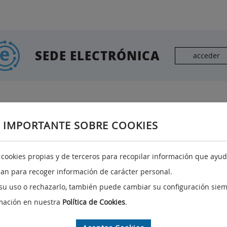
SEDE ELECTRÓNICA
acceder
 IMPORTANTE SOBRE COOKIES
Tenerife
A
a cookies propias y de terceros para recopilar información que ayuda
Avenida Francisco la Roche, nº 35 Edificio Servicios
izan para recoger información de carácter personal.
Múltiples I Planta 11ª Santa Cruz de Tenerife 35071
Tenerife Teléfono: 922 47 0012
su uso o rechazarlo, también puede cambiar su configuración siem
transicionecologica@gobiernodecanarias.org
mación en nuestra
Política de Cookies
.
Ver Mapa