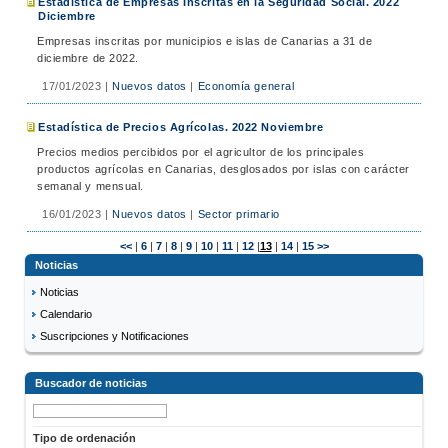
Estadística de Empresas Inscritas en la Seguridad Social. 2022
Diciembre
Empresas inscritas por municipios e islas de Canarias a 31 de
diciembre de 2022.
17/01/2023
|
Nuevos datos
|
Economía general
Estadística de Precios Agrícolas. 2022 Noviembre
Precios medios percibidos por el agricultor de los principales
productos agrícolas en Canarias, desglosados por islas con carácter
semanal y mensual.
16/01/2023
|
Nuevos datos
|
Sector primario
<<
|
6
|
7
|
8
|
9
|
10
|
11
|
12
|
13
|
14
|
15
>>
Noticias
Noticias
Calendario
Suscripciones y Notificaciones
Buscador de noticias
Tipo de ordenación