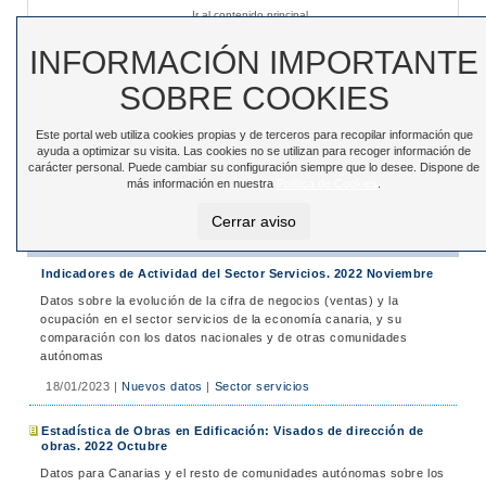
Ir al contenido principal
Sede electrónica
|
Accesibilidad
|
Contacto
INFORMACIÓN IMPORTANTE
SOBRE COOKIES
Este portal web utiliza cookies propias y de terceros para recopilar información que
Toggle
ayuda a optimizar su visita. Las cookies no se utilizan para recoger información de
navigation
carácter personal. Puede cambiar su configuración siempre que lo desee. Dispone de
más información en nuestra
Política de Cookies
.
Está en:
Inicio
>
Noticias
>
Noticias
Cerrar aviso
Noticias
Indicadores de Actividad del Sector Servicios. 2022 Noviembre
Datos sobre la evolución de la cifra de negocios (ventas) y la
ocupación en el sector servicios de la economía canaria, y su
comparación con los datos nacionales y de otras comunidades
autónomas
18/01/2023
|
Nuevos datos
|
Sector servicios
Estadística de Obras en Edificación: Visados de dirección de
obras. 2022 Octubre
Datos para Canarias y el resto de comunidades autónomas sobre los