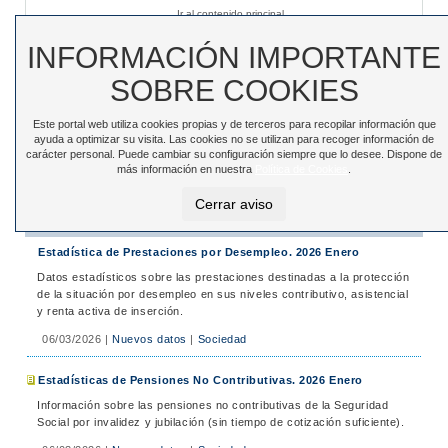
Ir al contenido principal
Sede electrónica
|
Accesibilidad
|
Contacto
INFORMACIÓN IMPORTANTE
SOBRE COOKIES
Este portal web utiliza cookies propias y de terceros para recopilar información que
Toggle
ayuda a optimizar su visita. Las cookies no se utilizan para recoger información de
navigation
carácter personal. Puede cambiar su configuración siempre que lo desee. Dispone de
más información en nuestra
Política de Cookies
.
Está en:
Inicio
>
Noticias
>
Noticias
Cerrar aviso
Noticias
Estadística de Prestaciones por Desempleo. 2026 Enero
Datos estadísticos sobre las prestaciones destinadas a la protección
de la situación por desempleo en sus niveles contributivo, asistencial
y renta activa de inserción.
06/03/2026
|
Nuevos datos
|
Sociedad
Estadísticas de Pensiones No Contributivas. 2026 Enero
Información sobre las pensiones no contributivas de la Seguridad
Social por invalidez y jubilación (sin tiempo de cotización suficiente).