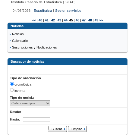
Instituto Canario de Estadística (ISTAC).
04/03/2026
|
Estadística
|
Sector servicios
<<
|
40
|
41
|
42
|
43
|
44
|
45
|
46
|
47
|
48
|
49
>>
Noticias
Noticias
Calendario
Suscripciones y Notificaciones
Buscador de noticias
Tipo de ordenación
cronológica
inversa
Tipo de noticia
Desde:
Hasta:
Buscar
Limpiar