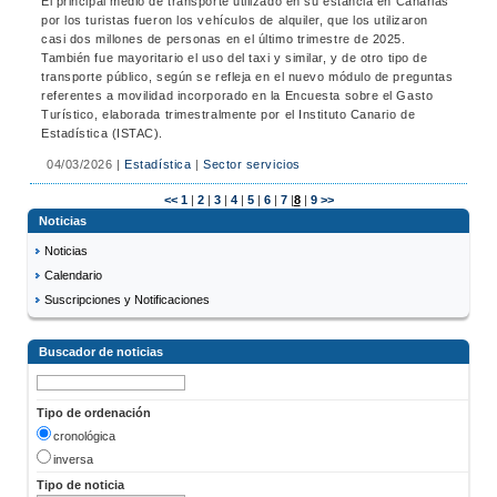
El principal medio de transporte utilizado en su estancia en Canarias
por los turistas fueron los vehículos de alquiler, que los utilizaron
casi dos millones de personas en el último trimestre de 2025.
También fue mayoritario el uso del taxi y similar, y de otro tipo de
transporte público, según se refleja en el nuevo módulo de preguntas
referentes a movilidad incorporado en la Encuesta sobre el Gasto
Turístico, elaborada trimestralmente por el Instituto Canario de
Estadística (ISTAC).
04/03/2026
|
Estadística
|
Sector servicios
<<
1
|
2
|
3
|
4
|
5
|
6
|
7
|
8
|
9
>>
Noticias
Noticias
Calendario
Suscripciones y Notificaciones
Buscador de noticias
Tipo de ordenación
cronológica
inversa
Tipo de noticia