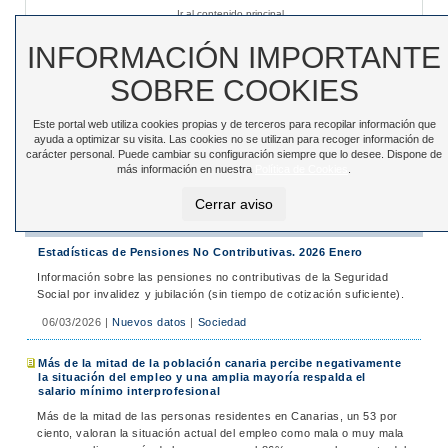
Ir al contenido principal
Sede electrónica
|
Accesibilidad
|
Contacto
INFORMACIÓN IMPORTANTE
SOBRE COOKIES
Este portal web utiliza cookies propias y de terceros para recopilar información que
Toggle
ayuda a optimizar su visita. Las cookies no se utilizan para recoger información de
navigation
carácter personal. Puede cambiar su configuración siempre que lo desee. Dispone de
más información en nuestra
Política de Cookies
.
Está en:
Inicio
>
Noticias
>
Noticias
Cerrar aviso
Noticias
Estadísticas de Pensiones No Contributivas. 2026 Enero
Información sobre las pensiones no contributivas de la Seguridad
Social por invalidez y jubilación (sin tiempo de cotización suficiente).
06/03/2026
|
Nuevos datos
|
Sociedad
Más de la mitad de la población canaria percibe negativamente
la situación del empleo y una amplia mayoría respalda el
salario mínimo interprofesional
Más de la mitad de las personas residentes en Canarias, un 53 por
ciento, valoran la situación actual del empleo como mala o muy mala