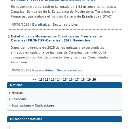
En noviembre se contabilizó la llegada de 1,63 millones de turistas a
Canarias. Son datos de la Estadística de Movimientos Turísticos en
Fronteras, que elabora el Instituto Canario de Estadística (ISTAC).
05/01/2026
|
Estadística
|
Sector servicios
Estadística de Movimientos Turísticos en Fronteras de
Canarias (FRONTUR-Canarias). 2025 Noviembre
Datos de noviembte de 2025 de los turistas y excursionistas
entrados en cada una de las islas de Canarias, permitiendo la
comparación con los datos nacionales y de otras Comunidades
Autónomas.
05/01/2026
|
Nuevos datos
|
Sector servicios
<<
|
11
|
12
|
13
|
14
|
15
|
16
|
17
|
18
|
19
|
20
Noticias
Noticias
Calendario
Suscripciones y Notificaciones
Buscador de noticias