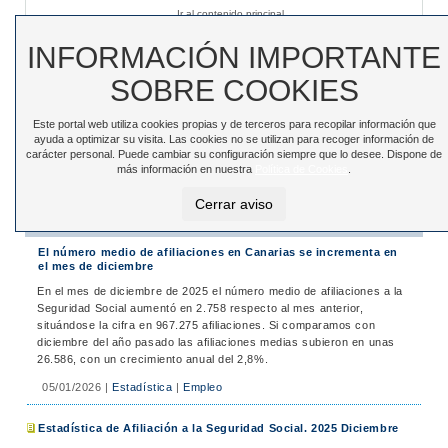
Ir al contenido principal
Sede electrónica
|
Accesibilidad
|
Contacto
INFORMACIÓN IMPORTANTE
SOBRE COOKIES
Este portal web utiliza cookies propias y de terceros para recopilar información que
Toggle
ayuda a optimizar su visita. Las cookies no se utilizan para recoger información de
navigation
carácter personal. Puede cambiar su configuración siempre que lo desee. Dispone de
más información en nuestra
Política de Cookies
.
Está en:
Inicio
>
Noticias
>
Noticias
Cerrar aviso
Noticias
El número medio de afiliaciones en Canarias se incrementa en
el mes de diciembre
En el mes de diciembre de 2025 el número medio de afiliaciones a la
Seguridad Social aumentó en 2.758 respecto al mes anterior,
situándose la cifra en 967.275 afiliaciones. Si comparamos con
diciembre del año pasado las afiliaciones medias subieron en unas
26.586, con un crecimiento anual del 2,8%.
05/01/2026
|
Estadística
|
Empleo
Estadística de Afiliación a la Seguridad Social. 2025 Diciembre