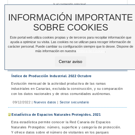
Ir al contenido principal
Sede electrónica
|
Accesibilidad
|
Contacto
INFORMACIÓN IMPORTANTE
SOBRE COOKIES
Este portal web utiliza cookies propias y de terceros para recopilar información que
Toggle
ayuda a optimizar su visita. Las cookies no se utilizan para recoger información de
navigation
carácter personal. Puede cambiar su configuración siempre que lo desee. Dispone de
más información en nuestra
Política de Cookies
.
Está en:
Inicio
>
Noticias
>
Noticias
Cerrar aviso
Noticias
Índice de Producción Industrial. 2022 Octubre
Evolución mensual de la actividad productiva de las ramas
industriales en Canarias, excluida la construcción, y su comparación
con los datos nacionales y de otras comunidades autónomas.
09/12/2022
|
Nuevos datos
|
Sector secundario
Estadística de Espacios Naturales Protegidos. 2021
Esta estadística permite conocer la Red Canaria de Espacios
Naturales Protegidos: número, superficie y categoría de protección.
Y ofrece datos sobre el número de visitantes en los parques