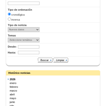
Tipo de ordenación
cronológica
inversa
Tipo de noticia
Temas
Desde:
Hasta:
Buscar
Limpiar
Histórico noticias
2026
enero
febrero
marzo
abril
mayo
junio
julio