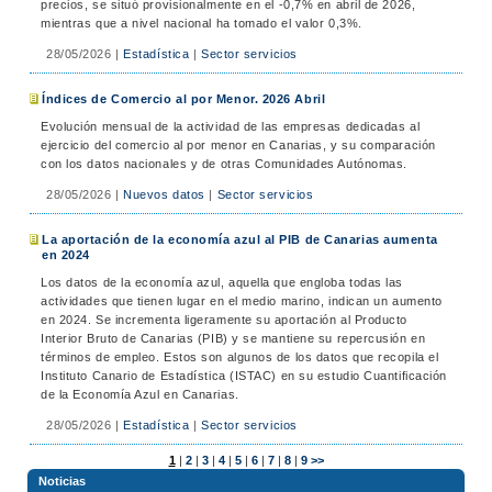
precios, se situó provisionalmente en el -0,7% en abril de 2026,
mientras que a nivel nacional ha tomado el valor 0,3%.
28/05/2026
|
Estadística
|
Sector servicios
Índices de Comercio al por Menor. 2026 Abril
Evolución mensual de la actividad de las empresas dedicadas al
ejercicio del comercio al por menor en Canarias, y su comparación
con los datos nacionales y de otras Comunidades Autónomas.
28/05/2026
|
Nuevos datos
|
Sector servicios
La aportación de la economía azul al PIB de Canarias aumenta
en 2024
Los datos de la economía azul, aquella que engloba todas las
actividades que tienen lugar en el medio marino, indican un aumento
en 2024. Se incrementa ligeramente su aportación al Producto
Interior Bruto de Canarias (PIB) y se mantiene su repercusión en
términos de empleo. Estos son algunos de los datos que recopila el
Instituto Canario de Estadística (ISTAC) en su estudio Cuantificación
de la Economía Azul en Canarias.
28/05/2026
|
Estadística
|
Sector servicios
1
|
2
|
3
|
4
|
5
|
6
|
7
|
8
|
9
>>
Noticias