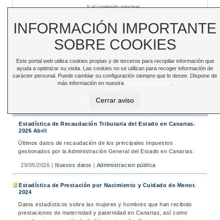
Ir al contenido principal
Sede electrónica
|
Accesibilidad
|
Contacto
INFORMACIÓN IMPORTANTE
SOBRE COOKIES
Este portal web utiliza cookies propias y de terceros para recopilar información que
Toggle
ayuda a optimizar su visita. Las cookies no se utilizan para recoger información de
navigation
carácter personal. Puede cambiar su configuración siempre que lo desee. Dispone de
más información en nuestra
Política de Cookies
.
Está en:
Inicio
>
Noticias
>
Noticias
Cerrar aviso
Noticias
Estadística de Recaudación Tributaria del Estado en Canarias.
2026 Abril
Últimos datos de recaudación de los principales impuestos
gestionados por la Administración General del Estado en Canarias.
29/05/2026
|
Nuevos datos
|
Administracion pública
Estadística de Prestación por Nacimiento y Cuidado de Menor.
2024
Datos estadísticos sobre las mujeres y hombres que han recibido
prestaciones de maternidad y paternidad en Canarias, así como