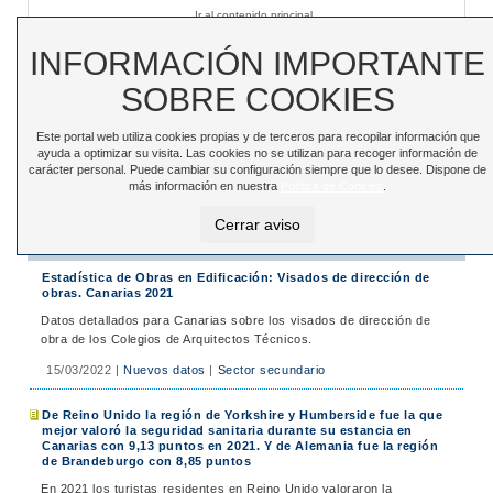
Ir al contenido principal
Sede electrónica
|
Accesibilidad
|
Contacto
INFORMACIÓN IMPORTANTE
SOBRE COOKIES
Este portal web utiliza cookies propias y de terceros para recopilar información que
Toggle
ayuda a optimizar su visita. Las cookies no se utilizan para recoger información de
navigation
carácter personal. Puede cambiar su configuración siempre que lo desee. Dispone de
más información en nuestra
Política de Cookies
.
Está en:
Inicio
>
Noticias
>
Noticias
Cerrar aviso
Noticias
Estadística de Obras en Edificación: Visados de dirección de
obras. Canarias 2021
Datos detallados para Canarias sobre los visados de dirección de
obra de los Colegios de Arquitectos Técnicos.
15/03/2022
|
Nuevos datos
|
Sector secundario
De Reino Unido la región de Yorkshire y Humberside fue la que
mejor valoró la seguridad sanitaria durante su estancia en
Canarias con 9,13 puntos en 2021. Y de Alemania fue la región
de Brandeburgo con 8,85 puntos
En 2021 los turistas residentes en Reino Unido valoraron la