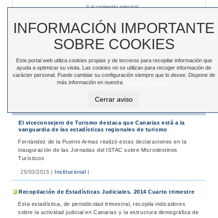
Ir al contenido principal
Sede electrónica
|
Accesibilidad
|
Contacto
INFORMACIÓN IMPORTANTE
SOBRE COOKIES
Este portal web utiliza cookies propias y de terceros para recopilar información que
Toggle
ayuda a optimizar su visita. Las cookies no se utilizan para recoger información de
navigation
carácter personal. Puede cambiar su configuración siempre que lo desee. Dispone de
más información en nuestra
Política de Cookies
.
Está en:
Inicio
>
Noticias
>
Noticias
Cerrar aviso
Noticias
El viceconsejero de Turismo destaca que Canarias está a la
vanguardia de las estadísticas regionales de turismo
Fernández de la Puente Armas realizó estas declaraciones en la
inauguración de las Jornadas del ISTAC sobre Microdestinos
Turísticos
25/03/2015
|
Institucional
|
Recopilación de Estadísticas Judiciales. 2014 Cuarto trimestre
Esta estadística, de periodicidad trimestral, recopila indicadores
sobre la actividad judicial en Canarias y la estructura demográfica de