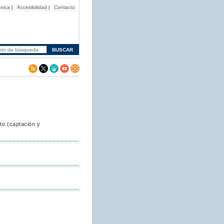
nica
|
Accesibilidad
|
Contacto
to (captación y