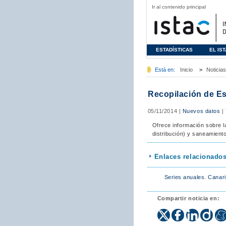
Ir al contenido principal
ESTADÍSTICAS
EL IS
Está en:
Inicio
>
Noticias
Recopilación de Es
05/11/2014
|
Nuevos datos
|
Ofrece información sobre l
distribución) y saneamient
Enlaces relacionado
Series anuales. Canar
Compartir noticia en: