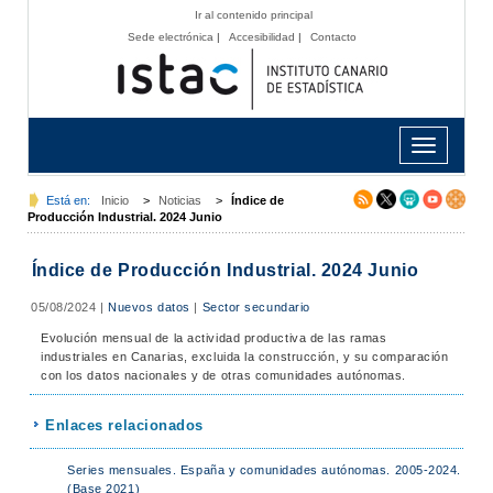
Ir al contenido principal
Sede electrónica
|
Accesibilidad
|
Contacto
Toggle
navigation
Está en:
Inicio
>
Noticias
>
Índice de
Producción Industrial. 2024 Junio
Índice de Producción Industrial. 2024 Junio
05/08/2024
|
Nuevos datos
|
Sector secundario
Evolución mensual de la actividad productiva de las ramas
industriales en Canarias, excluida la construcción, y su comparación
con los datos nacionales y de otras comunidades autónomas.
Enlaces relacionados
Series mensuales. España y comunidades autónomas. 2005-2024.
(Base 2021)