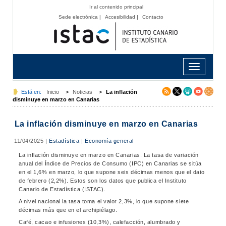
Ir al contenido principal
Sede electrónica
|
Accesibilidad
|
Contacto
Toggle
navigation
Está en:
Inicio
>
Noticias
>
La inflación
disminuye en marzo en Canarias
La inflación disminuye en marzo en Canarias
11/04/2025
|
Estadística
|
Economía general
La inflación disminuye en marzo en Canarias. La tasa de variación
anual del Índice de Precios de Consumo (IPC) en Canarias se sitúa
en el 1,6% en marzo, lo que supone seis décimas menos que el dato
de febrero (2,2%). Estos son los datos que publica el Instituto
Canario de Estadística (ISTAC).
A nivel nacional la tasa toma el valor 2,3%, lo que supone siete
décimas más que en el archipiélago.
Café, cacao e infusiones (10,3%), calefacción, alumbrado y