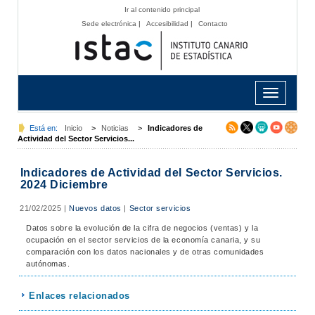
Ir al contenido principal
Sede electrónica
|
Accesibilidad
|
Contacto
Toggle
navigation
Está en:
Inicio
>
Noticias
>
Indicadores de
Actividad del Sector Servicios...
Indicadores de Actividad del Sector Servicios.
2024 Diciembre
21/02/2025
|
Nuevos datos
|
Sector servicios
Datos sobre la evolución de la cifra de negocios (ventas) y la
ocupación en el sector servicios de la economía canaria, y su
comparación con los datos nacionales y de otras comunidades
autónomas.
Enlaces relacionados